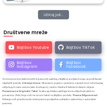
Učitaj još...
Društvene mreže
Bajtbox Youtube
Bajtbox TikTok
Bajtbox
Bajtbox
Instagram
Facebook
Svi korisnici koji žele koristiti ili prenositi sadržaj s Bajtbox portala moraju se pridržavati
sljedećih pravila:
Citiranje Izvora
: Obavezno je jasno i precizno navesti izvor informacija,
uključujući naziv autora (ako dostupno), naslov članka ili teksta te datum objave.
Poveznica na Originalni Tekst
: Svaka upotreba sadržaja mora uključivati aktivnu
poveznicu (link) koja vodi na izvorni tekst na Bajtbox portalu.
Pravna Odgovornost
:
Kršenje ovih pravila može imati pravne posljedice sukladno zakonima o autorskim
pravima.