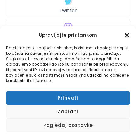
Twitter
Instagram
Upravljajte pristankom
Da bismo pružili najbolje iskustvo, koristimo tehnologije poput
kolačića za čuvanje i/ili pristup informacijama o uređaju.
Suglasnost s ovim tehnologijama će nam omogućiti da
Bajtbox
obrađujemo podatke kao što su ponašanje pri pregledavanju
ili jedinstveni ID-ovi na ovoj web stranici. Nepristanak ili
Linkovi
Bajtbox koristi
povlačenje suglasnosti može negativno utjecati na određene
karakteristike i funkcije.
Globalhost
hosting
Kontaktirajte nas
usluge.
Prihvati
Impressum
Zabrani
Pravila o privatnosti
Pogledaj postavke