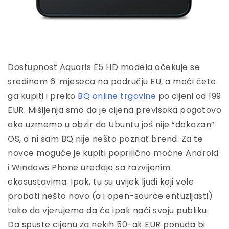
Dostupnost Aquaris E5 HD modela očekuje se
sredinom 6. mjeseca na području EU, a moći ćete
ga kupiti i preko
BQ online trgovine
po cijeni od 199
EUR. Mišljenja smo da je cijena previsoka pogotovo
ako uzmemo u obzir da Ubuntu još nije “dokazan”
OS, a ni sam BQ nije nešto poznat brend. Za te
novce moguće je kupiti poprilično moćne Android
i Windows Phone uređaje sa razvijenim
ekosustavima. Ipak, tu su uvijek ljudi koji vole
probati nešto novo (a i open-source entuzijasti)
tako da vjerujemo da će ipak naći svoju publiku.
Da spuste cijenu za nekih 50-ak EUR ponuda bi