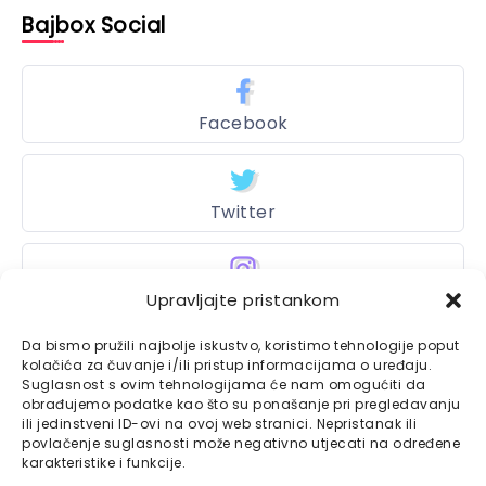
Bajbox Social
Facebook
Twitter
Upravljajte pristankom
Instagram
Da bismo pružili najbolje iskustvo, koristimo tehnologije poput
kolačića za čuvanje i/ili pristup informacijama o uređaju.
Suglasnost s ovim tehnologijama će nam omogućiti da
Bajtbox
obrađujemo podatke kao što su ponašanje pri pregledavanju
ili jedinstveni ID-ovi na ovoj web stranici. Nepristanak ili
Linkovi
povlačenje suglasnosti može negativno utjecati na određene
Bajtbox koristi
karakteristike i funkcije.
Globalhost
hosting