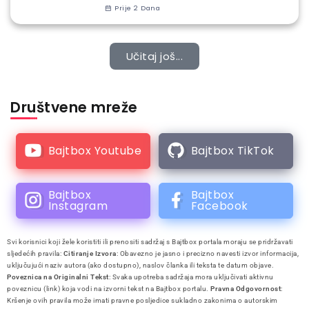
Prije 2 Dana
Učitaj još...
Društvene mreže
Bajtbox Youtube
Bajtbox TikTok
Bajtbox
Bajtbox
Instagram
Facebook
Svi korisnici koji žele koristiti ili prenositi sadržaj s Bajtbox portala moraju se pridržavati
sljedećih pravila:
Citiranje Izvora
: Obavezno je jasno i precizno navesti izvor informacija,
uključujući naziv autora (ako dostupno), naslov članka ili teksta te datum objave.
Poveznica na Originalni Tekst
: Svaka upotreba sadržaja mora uključivati aktivnu
poveznicu (link) koja vodi na izvorni tekst na Bajtbox portalu.
Pravna Odgovornost
:
Kršenje ovih pravila može imati pravne posljedice sukladno zakonima o autorskim