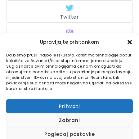
Twitter
Upravljajte pristankom
Instagram
Da bismo pružili najbolje iskustvo, koristimo tehnologije poput
kolačića za čuvanje i/ili pristup informacijama o uređaju.
Suglasnost s ovim tehnologijama će nam omogućiti da
Bajtbox
obrađujemo podatke kao što su ponašanje pri pregledavanju
ili jedinstveni ID-ovi na ovoj web stranici. Nepristanak ili
Linkovi
povlačenje suglasnosti može negativno utjecati na određene
Bajtbox koristi
karakteristike i funkcije.
Globalhost
hosting
Kontaktirajte nas
usluge.
Prihvati
Impressum
Zabrani
Pravila o privatnosti
Pogledaj postavke