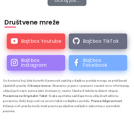
Učitaj još...
Društvene mreže
Bajtbox Youtube
Bajtbox TikTok
Bajtbox
Bajtbox
Instagram
Facebook
Svi korisnici koji žele koristiti ili prenositi sadržaj s Bajtbox portala moraju se pridržavati
sljedećih pravila:
Citiranje Izvora
: Obavezno je jasno i precizno navesti izvor informacija,
uključujući naziv autora (ako dostupno), naslov članka ili teksta te datum objave.
Poveznica na Originalni Tekst
: Svaka upotreba sadržaja mora uključivati aktivnu
poveznicu (link) koja vodi na izvorni tekst na Bajtbox portalu.
Pravna Odgovornost
:
Kršenje ovih pravila može imati pravne posljedice sukladno zakonima o autorskim
pravima.