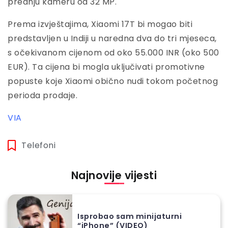
prednju kameru od 32 MP.
Prema izvještajima, Xiaomi 17T bi mogao biti
predstavljen u Indiji u naredna dva do tri mjeseca,
s očekivanom cijenom od oko 55.000 INR (oko 500
EUR). Ta cijena bi mogla uključivati promotivne
popuste koje Xiaomi obično nudi tokom početnog
perioda prodaje.
VIA
Telefoni
Najnovije vijesti
Isprobao sam minijaturni
“iPhone” (VIDEO)