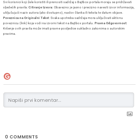
Svi korisnici koji žele koristiti ili prenositi sadržaj s Bajtbox portala moraju se pridržavati
sljedećih pravila:
Citiranje Izvora
: Obavezno je jasno i precizno navesti izvor informacija,
uključujući naziv autora (ako dostupno), naslov članka ili teksta te datum objave.
Poveznica na Originalni Tekst
: Svaka upotreba sadržaja mora uključivati aktivnu
poveznicu (link) koja vodi na izvorni tekst na Bajtbox portalu.
Pravna Odgovornost
:
Kršenje ovih pravila može imati pravne posljedice sukladno zakonima o autorskim
pravima.
0
COMMENTS