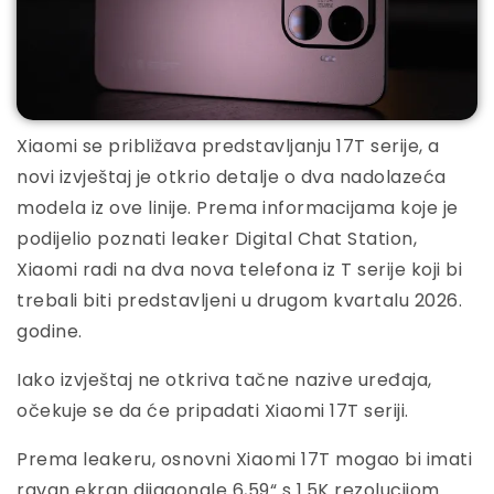
Xiaomi se približava predstavljanju 17T serije, a
novi izvještaj je otkrio detalje o dva nadolazeća
modela iz ove linije. Prema informacijama koje je
podijelio poznati leaker Digital Chat Station,
Xiaomi radi na dva nova telefona iz T serije koji bi
trebali biti predstavljeni u drugom kvartalu 2026.
godine.
Iako izvještaj ne otkriva tačne nazive uređaja,
očekuje se da će pripadati Xiaomi 17T seriji.
Prema leakeru, osnovni Xiaomi 17T mogao bi imati
ravan ekran dijagonale 6,59“ s 1.5K rezolucijom.