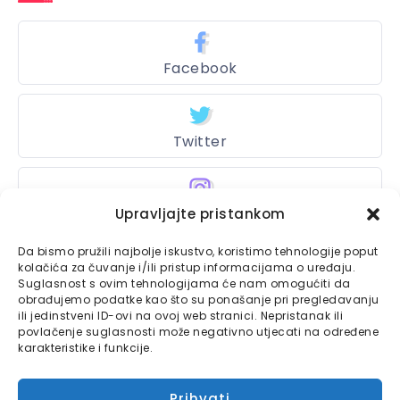
Facebook
Twitter
Upravljajte pristankom
Instagram
Da bismo pružili najbolje iskustvo, koristimo tehnologije poput
kolačića za čuvanje i/ili pristup informacijama o uređaju.
Suglasnost s ovim tehnologijama će nam omogućiti da
Bajtbox
obrađujemo podatke kao što su ponašanje pri pregledavanju
ili jedinstveni ID-ovi na ovoj web stranici. Nepristanak ili
Linkovi
povlačenje suglasnosti može negativno utjecati na određene
Bajtbox koristi
karakteristike i funkcije.
Globalhost
hosting
Kontaktirajte nas
usluge.
Prihvati