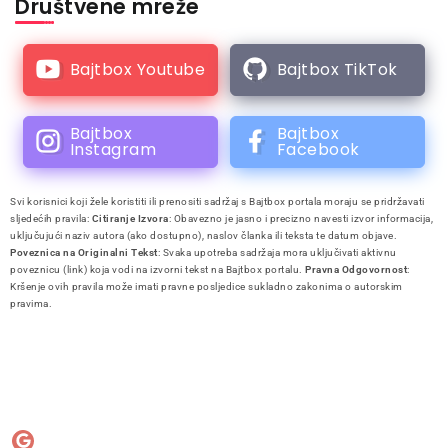
Društvene mreže
Bajtbox Youtube
Bajtbox TikTok
Bajtbox
Bajtbox
Instagram
Facebook
Svi korisnici koji žele koristiti ili prenositi sadržaj s Bajtbox portala moraju se pridržavati
sljedećih pravila:
Citiranje Izvora
: Obavezno je jasno i precizno navesti izvor informacija,
uključujući naziv autora (ako dostupno), naslov članka ili teksta te datum objave.
Poveznica na Originalni Tekst
: Svaka upotreba sadržaja mora uključivati aktivnu
poveznicu (link) koja vodi na izvorni tekst na Bajtbox portalu.
Pravna Odgovornost
:
Kršenje ovih pravila može imati pravne posljedice sukladno zakonima o autorskim
pravima.