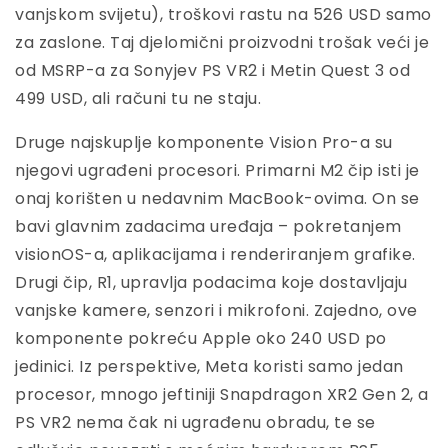
vanjskom svijetu), troškovi rastu na 526 USD samo
za zaslone. Taj djelomični proizvodni trošak veći je
od MSRP-a za Sonyjev PS VR2 i Metin Quest 3 od
499 USD, ali računi tu ne staju.
Druge najskuplje komponente Vision Pro-a su
njegovi ugrađeni procesori. Primarni M2 čip isti je
onaj korišten u nedavnim MacBook-ovima. On se
bavi glavnim zadacima uređaja – pokretanjem
visionOS-a, aplikacijama i renderiranjem grafike.
Drugi čip, R1, upravlja podacima koje dostavljaju
vanjske kamere, senzori i mikrofoni. Zajedno, ove
komponente pokreću Apple oko 240 USD po
jedinici. Iz perspektive, Meta koristi samo jedan
procesor, mnogo jeftiniji Snapdragon XR2 Gen 2, a
PS VR2 nema čak ni ugrađenu obradu, te se