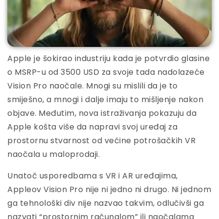
Apple je šokirao industriju kada je potvrdio glasine
o MSRP-u od 3500 USD za svoje tada nadolazeće
Vision Pro naočale. Mnogi su mislili da je to
smiješno, a mnogi i dalje imaju to mišljenje nakon
objave. Međutim, nova istraživanja pokazuju da
Apple košta više da napravi svoj uređaj za
prostornu stvarnost od većine potrošačkih VR
naočala u maloprodaji.
Unatoč usporedbama s VR i AR uređajima,
Appleov Vision Pro nije ni jedno ni drugo. Ni jednom
ga tehnološki div nije nazvao takvim, odlučivši ga
nazvati “prostornim računalom” ili naočalama