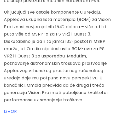
odlučuje povezati s moćnim hardverom PS5.
Uključujući sve ostale komponente u uređaju,
Appleova ukupna lista materijala (BOM) za Vision
Pro iznosi nevjerojatnih 1542 dolara – više od tri
puta više od MSRP-a za PS VR2 i Quest 3.
Diskutabilno je da li to jamči 133-postotni MSRP
maržu , ali Omdia nije dostavila BOM-ove za PS
VR2 ili Quest 3 za usporedbu. Međutim,
poznavanje astronomskih troškova proizvodnje
Appleovog vrhunskog prostornog računalnog
uređaja daje mu potpuno novu perspektivu. U
konačnici, Omdia predviđa da će druga i treća
generacija Vision Pro imati poboljšanu kvalitetu i
performanse uz smanjenje troškova.
IZVOR