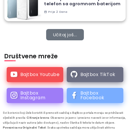
telefon sa ogromnom baterijom
Prije 2 Dana
Učitaj još...
Društvene mreže
Bajtbox Youtube
Bajtbox TikTok
Bajtbox
Bajtbox
Instagram
Facebook
Svi korisnici koji žele koristiti ili prenositi sadržaj s Bajtbox portala moraju se pridržavati
sljedećih pravila:
Citiranje Izvora
: Obavezno je jasno i precizno navesti izvor informacija,
uključujući naziv autora (ako dostupno), naslov članka ili teksta te datum objave.
Poveznica na Originalni Tekst
: Svaka upotreba sadržaja mora uključivati aktivnu