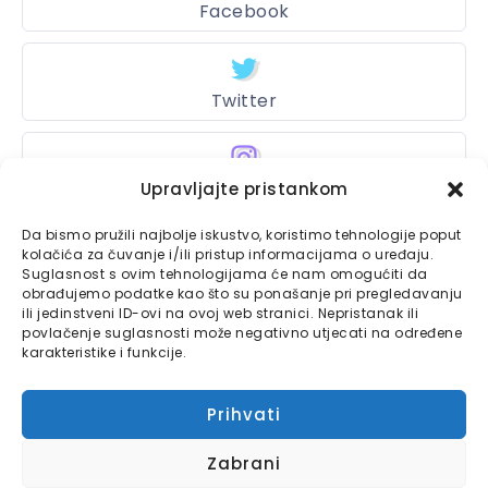
Facebook
Twitter
Upravljajte pristankom
Instagram
Da bismo pružili najbolje iskustvo, koristimo tehnologije poput
kolačića za čuvanje i/ili pristup informacijama o uređaju.
Suglasnost s ovim tehnologijama će nam omogućiti da
Bajtbox
obrađujemo podatke kao što su ponašanje pri pregledavanju
ili jedinstveni ID-ovi na ovoj web stranici. Nepristanak ili
Linkovi
povlačenje suglasnosti može negativno utjecati na određene
Bajtbox koristi
karakteristike i funkcije.
Globalhost
hosting
Kontaktirajte nas
usluge.
Prihvati
Impressum
Zabrani
Pravila o privatnosti