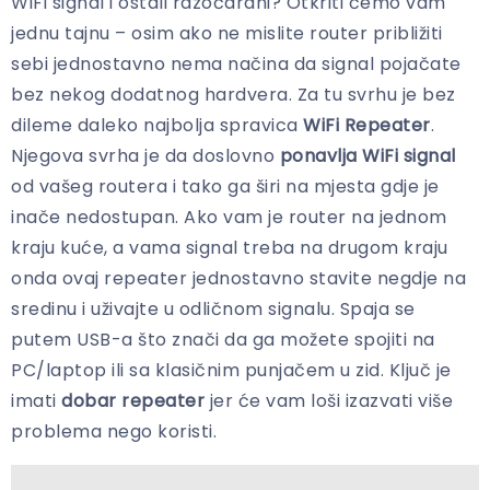
WiFi signal i ostali razočarani? Otkriti ćemo vam
jednu tajnu – osim ako ne mislite router približiti
sebi jednostavno nema načina da signal pojačate
bez nekog dodatnog hardvera. Za tu svrhu je bez
dileme daleko najbolja spravica
WiFi Repeater
.
Njegova svrha je da doslovno
ponavlja WiFi signal
od vašeg routera i tako ga širi na mjesta gdje je
inače nedostupan. Ako vam je router na jednom
kraju kuće, a vama signal treba na drugom kraju
onda ovaj repeater jednostavno stavite negdje na
sredinu i uživajte u odličnom signalu. Spaja se
putem USB-a što znači da ga možete spojiti na
PC/laptop ili sa klasičnim punjačem u zid. Ključ je
imati
dobar repeater
jer će vam loši izazvati više
problema nego koristi.