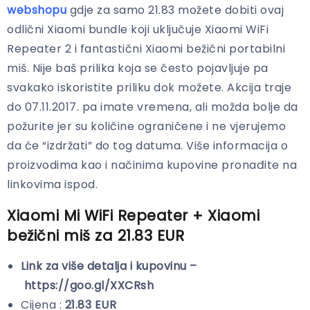
webshopu
gdje za samo 21.83 možete dobiti ovaj
odlični Xiaomi bundle koji uključuje Xiaomi WiFi
Repeater 2 i fantastični Xiaomi bežični portabilni
miš. Nije baš prilika koja se često pojavljuje pa
svakako iskoristite priliku dok možete. Akcija traje
do 07.11.2017. pa imate vremena, ali možda bolje da
požurite jer su količine ograničene i ne vjerujemo
da će “izdržati” do tog datuma. Više informacija o
proizvodima kao i načinima kupovine pronađite na
linkovima ispod.
Xiaomi Mi WiFi Repeater + Xiaomi
bežični miš za 21.83 EUR
Link za više detalja i kupovinu –
https://goo.gl/XXCRsh
Cijena :
21.83 EUR