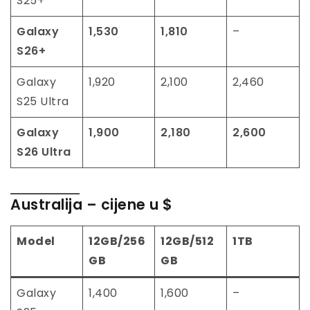
S25+
Galaxy
1,530
1,810
–
S26+
Galaxy
1,920
2,100
2,460
S25 Ultra
Galaxy
1,900
2,180
2,600
S26 Ultra
Australija
– cijene u $
Model
12GB/256
12GB/512
1TB
GB
GB
Galaxy
1,400
1,600
–