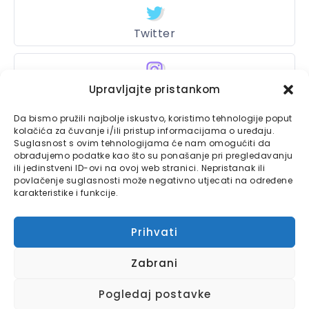
Twitter
Upravljajte pristankom
Instagram
Da bismo pružili najbolje iskustvo, koristimo tehnologije poput
kolačića za čuvanje i/ili pristup informacijama o uređaju.
Suglasnost s ovim tehnologijama će nam omogućiti da
Bajtbox
obrađujemo podatke kao što su ponašanje pri pregledavanju
ili jedinstveni ID-ovi na ovoj web stranici. Nepristanak ili
Linkovi
povlačenje suglasnosti može negativno utjecati na određene
Bajtbox koristi
karakteristike i funkcije.
Globalhost
hosting
Kontaktirajte nas
usluge.
Prihvati
Impressum
Zabrani
Pravila o privatnosti
Pogledaj postavke