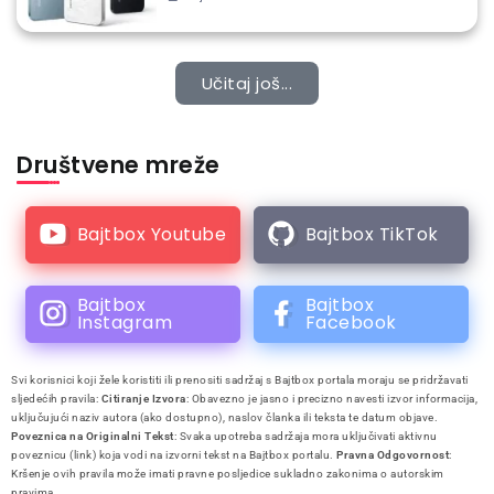
Učitaj još...
Društvene mreže
Bajtbox Youtube
Bajtbox TikTok
Bajtbox
Bajtbox
Instagram
Facebook
Svi korisnici koji žele koristiti ili prenositi sadržaj s Bajtbox portala moraju se pridržavati
sljedećih pravila:
Citiranje Izvora
: Obavezno je jasno i precizno navesti izvor informacija,
uključujući naziv autora (ako dostupno), naslov članka ili teksta te datum objave.
Poveznica na Originalni Tekst
: Svaka upotreba sadržaja mora uključivati aktivnu
poveznicu (link) koja vodi na izvorni tekst na Bajtbox portalu.
Pravna Odgovornost
:
Kršenje ovih pravila može imati pravne posljedice sukladno zakonima o autorskim
pravima.