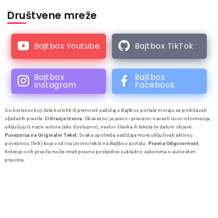
Društvene mreže
Bajtbox Youtube
Bajtbox TikTok
Bajtbox
Bajtbox
Instagram
Facebook
Svi korisnici koji žele koristiti ili prenositi sadržaj s Bajtbox portala moraju se pridržavati
sljedećih pravila:
Citiranje Izvora
: Obavezno je jasno i precizno navesti izvor informacija,
uključujući naziv autora (ako dostupno), naslov članka ili teksta te datum objave.
Poveznica na Originalni Tekst
: Svaka upotreba sadržaja mora uključivati aktivnu
poveznicu (link) koja vodi na izvorni tekst na Bajtbox portalu.
Pravna Odgovornost
:
Kršenje ovih pravila može imati pravne posljedice sukladno zakonima o autorskim
pravima.