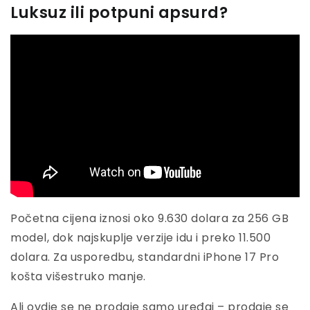
Luksuz ili potpuni apsurd?
Početna cijena iznosi oko 9.630 dolara za 256 GB
model, dok najskuplje verzije idu i preko 11.500
dolara. Za usporedbu, standardni iPhone 17 Pro
košta višestruko manje.
Ali ovdje se ne prodaje samo uređaj – prodaje se