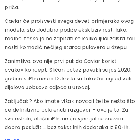
priča.
Caviar će proizvesti svega devet primjeraka ovog
modela, što dodatno podiže ekskluzivnost. Iako,
realno, teško je ne zapitati se koliko ljudi zaista želi
nositi komadić nečijeg starog pulovera u džepu.
Zanimljivo, ovo nije prvi put da Caviar koristi
ovakav koncept. Sličan potez povukli su još 2020.
godine s iPhoneom 12, kada su također ugrađivali
dijelove Jobsove odjeće u uređaj.
Zaključak? Ako imate višak novca i želite nešto što
će definitivno pokrenuti razgovor – ovo je to. Za
sve ostale, obični iPhone će vjerojatno sasvim
dobro poslužiti… bez tekstilnih dodataka iz 80-ih.