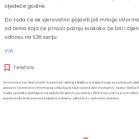
sljedeće godine.
Do tada će se vjerovatno pojaviti još mnogo informa
od tema koja će privući pažnju svakako će biti i cijene
odnosu na S26 seriju.
VIA
Telefoni
Svi korisnici koji žele koristiti ili prenositi sadržaj s Bajtbox portala moraju se pridržavati slje
precizno navesti izvor informacija, uključujući naziv autora (ako dostupno), naslov članka il
Svaka upotreba sadržaja mora uključivati aktivnu poveznicu (link) koja vodi na izvorni tekst
pravila može imati pravne posljedice sukladno zakonima o autorskim pravima.