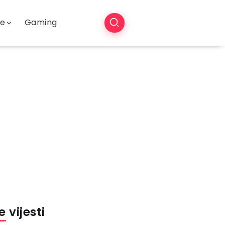
še
Gaming
 vijesti