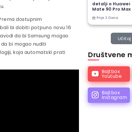
detalji o Huawei
u.
Mate 90 Pro Max
Prije 2 Dana
. Prema dostupnim
bali bi dobiti potpuno novu 16
or navodi da bi Samsung mogao
Učitaj 
a da bi mogao nuditi
giji, koja automatski prati
Društvene 
Bajtbox
Youtube
Bajtbox
Instagram