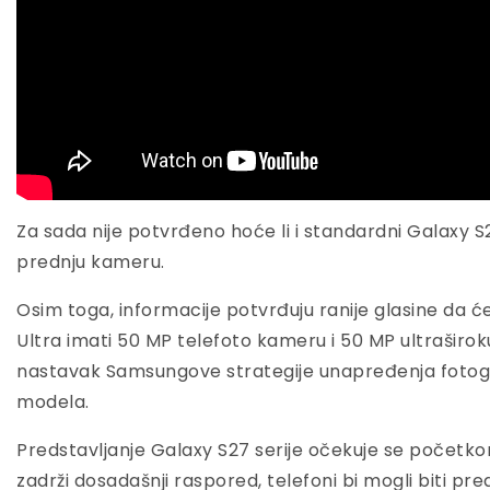
Za sada nije potvrđeno hoće li i standardni Galaxy S2
prednju kameru.
Osim toga, informacije potvrđuju ranije glasine da ć
Ultra imati 50 MP telefoto kameru i 50 MP ultraširo
nastavak Samsungove strategije unapređenja foto
modela.
Predstavljanje Galaxy S27 serije očekuje se početk
zadrži dosadašnji raspored, telefoni bi mogli biti pr