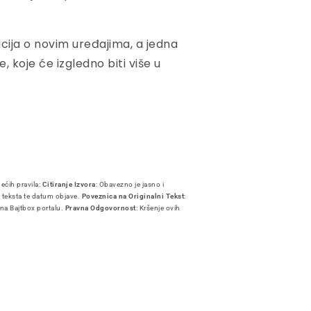
cija o novim uređajima, a jedna
, koje će izgledno biti više u
dećih pravila:
Citiranje Izvora
: Obavezno je jasno i
i teksta te datum objave.
Poveznica na Originalni Tekst
:
 na Bajtbox portalu.
Pravna Odgovornost
: Kršenje ovih