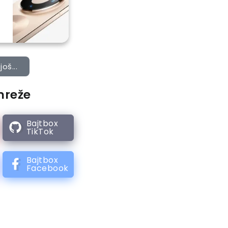
još...
mreže
Bajtbox
TikTok
Bajtbox
Facebook