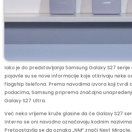
Iako je do predstavljanja Samsung Galaxy S27 serije
pojavile su se nove informacije koje otkrivaju neke o
flagship telefona. Prema navodima izvora koji tvrdi 
podacima, Samsung priprema značajna unapređenja,
Galaxy S27 Ultra.
Već neko vrijeme kruže glasine da će Galaxy S27 serij
Interno se oni navodno označavaju kodnim nazivima
Pretpostavlja se da oznaka „NM“ znači Next Miracle, 