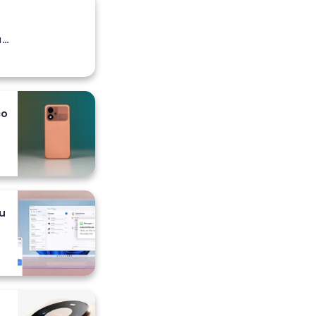
a
co
 i
u