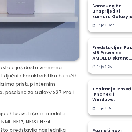
Samsung će
unaprijediti
kamere Galaxyj
S27 Ultra novom
Prije 1 Dan
proizvodnom
tehnikom
Predstavljen Po
M8 Power sa
AMOLED ekranom
8000 mAh
 ostalo još dosta vremena,
Prije 1 Dan
baterijom
d ključnih karakteristika budućih
da ima pristup internim
Kopiranje izmeđ
 posebno za Galaxy S27 Pro i
iPhonea i
Windows
računara stiže u
Prije 1 Dan
EU
a uključivati četiri modela.
 NM1, NM2, NM3 i NM4.
što predstavlja nasljednika
Poznati novi