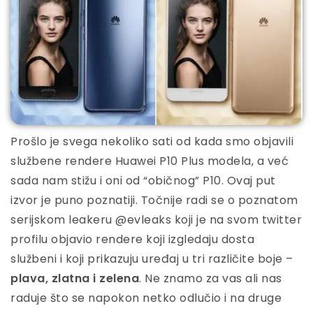
Prošlo je svega nekoliko sati od kada smo objavili
službene rendere Huawei P10 Plus modela, a već
sada nam stižu i oni od “običnog” P10. Ovaj put
izvor je puno poznatiji. Točnije radi se o poznatom
serijskom leakeru @evleaks koji je na svom twitter
profilu objavio rendere koji izgledaju dosta
službeni i koji prikazuju uređaj u tri različite boje –
plava, zlatna i zelena
. Ne znamo za vas ali nas
raduje što se napokon netko odlučio i na druge