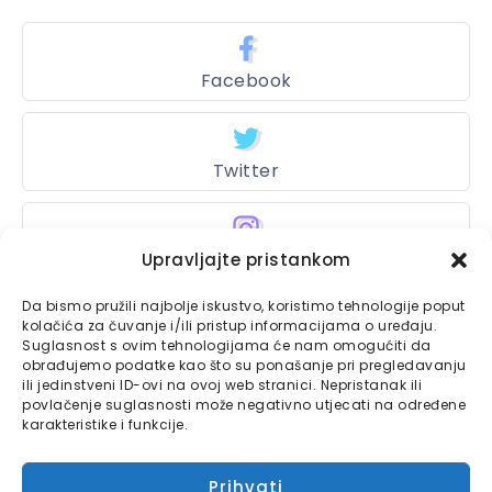
Facebook
Twitter
Instagram
Upravljajte pristankom
Da bismo pružili najbolje iskustvo, koristimo tehnologije poput
kolačića za čuvanje i/ili pristup informacijama o uređaju.
Suglasnost s ovim tehnologijama će nam omogućiti da
Bajtbox
obrađujemo podatke kao što su ponašanje pri pregledavanju
ili jedinstveni ID-ovi na ovoj web stranici. Nepristanak ili
Linkovi
Bajtbox koristi
povlačenje suglasnosti može negativno utjecati na određene
karakteristike i funkcije.
Globalhost
hosting
Kontaktirajte nas
usluge.
Prihvati