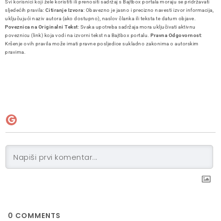
Svi korisnici koji žele koristiti ili prenositi sadržaj s Bajtbox portala moraju se pridržavati
sljedećih pravila:
Citiranje Izvora
: Obavezno je jasno i precizno navesti izvor informacija,
uključujući naziv autora (ako dostupno), naslov članka ili teksta te datum objave.
Poveznica na Originalni Tekst
: Svaka upotreba sadržaja mora uključivati aktivnu
poveznicu (link) koja vodi na izvorni tekst na Bajtbox portalu.
Pravna Odgovornost
:
Kršenje ovih pravila može imati pravne posljedice sukladno zakonima o autorskim
pravima.
0
COMMENTS