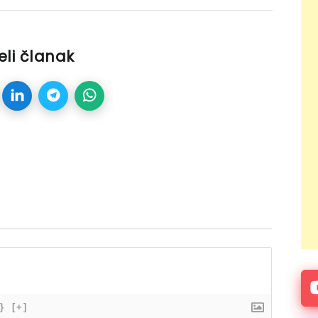
eli članak
}
[+]