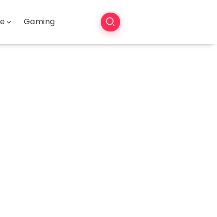
še
Gaming