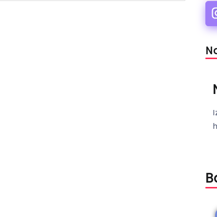
Na
I
B