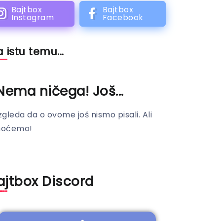
Bajtbox
Bajtbox
Instagram
Facebook
 istu temu...
Nema ničega! Još...
zgleda da o ovome još nismo pisali. Ali
hoćemo!
ajtbox Discord