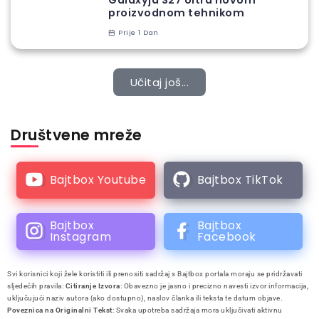
Galaxyja S27 Ultra novom
proizvodnom tehnikom
Prije 1 Dan
Učitaj još...
Društvene mreže
Bajtbox Youtube
Bajtbox TikTok
Bajtbox
Bajtbox
Instagram
Facebook
Svi korisnici koji žele koristiti ili prenositi sadržaj s Bajtbox portala moraju se pridržavati
sljedećih pravila:
Citiranje Izvora
: Obavezno je jasno i precizno navesti izvor informacija,
uključujući naziv autora (ako dostupno), naslov članka ili teksta te datum objave.
Poveznica na Originalni Tekst
: Svaka upotreba sadržaja mora uključivati aktivnu