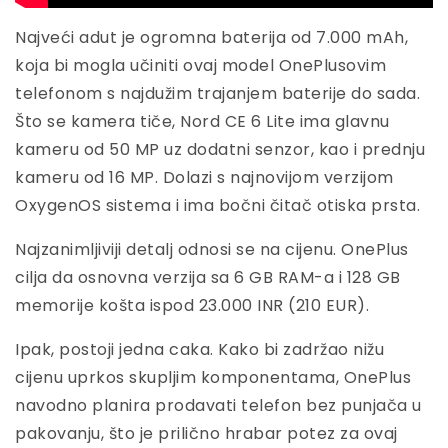
Najveći adut je ogromna baterija od 7.000 mAh,
koja bi mogla učiniti ovaj model OnePlusovim
telefonom s najdužim trajanjem baterije do sada.
Što se kamera tiče, Nord CE 6 Lite ima glavnu
kameru od 50 MP uz dodatni senzor, kao i prednju
kameru od 16 MP. Dolazi s najnovijom verzijom
OxygenOS sistema i ima bočni čitač otiska prsta.
Najzanimljiviji detalj odnosi se na cijenu. OnePlus
cilja da osnovna verzija sa 6 GB RAM-a i 128 GB
memorije košta ispod 23.000 INR (210 EUR).
Ipak, postoji jedna caka. Kako bi zadržao nižu
cijenu uprkos skupljim komponentama, OnePlus
navodno planira prodavati telefon bez punjača u
pakovanju, što je prilično hrabar potez za ovaj