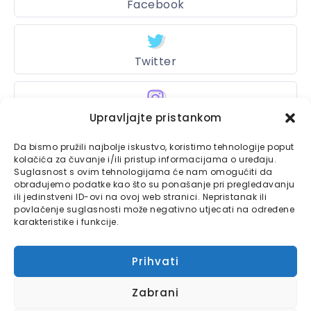
Facebook
Twitter
Upravljajte pristankom
Instagram
Da bismo pružili najbolje iskustvo, koristimo tehnologije poput
kolačića za čuvanje i/ili pristup informacijama o uređaju.
Suglasnost s ovim tehnologijama će nam omogućiti da
Bajtbox
obrađujemo podatke kao što su ponašanje pri pregledavanju
ili jedinstveni ID-ovi na ovoj web stranici. Nepristanak ili
Linkovi
povlačenje suglasnosti može negativno utjecati na određene
Bajtbox koristi
karakteristike i funkcije.
Globalhost
hosting
Kontaktirajte nas
usluge.
Prihvati
Impressum
Zabrani
Pravila o privatnosti