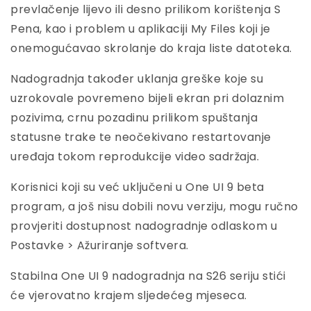
prevlačenje lijevo ili desno prilikom korištenja S
Pena, kao i problem u aplikaciji My Files koji je
onemogućavao skrolanje do kraja liste datoteka.
Nadogradnja također uklanja greške koje su
uzrokovale povremeno bijeli ekran pri dolaznim
pozivima, crnu pozadinu prilikom spuštanja
statusne trake te neočekivano restartovanje
uređaja tokom reprodukcije video sadržaja.
Korisnici koji su već uključeni u One UI 9 beta
program, a još nisu dobili novu verziju, mogu ručno
provjeriti dostupnost nadogradnje odlaskom u
Postavke > Ažuriranje softvera.
Stabilna One UI 9 nadogradnja na S26 seriju stići
će vjerovatno krajem sljedećeg mjeseca.