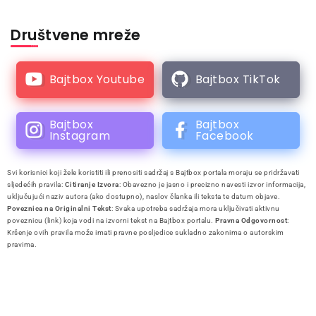
Društvene mreže
Bajtbox Youtube
Bajtbox TikTok
Bajtbox
Bajtbox
Instagram
Facebook
Svi korisnici koji žele koristiti ili prenositi sadržaj s Bajtbox portala moraju se pridržavati
sljedećih pravila:
Citiranje Izvora
: Obavezno je jasno i precizno navesti izvor informacija,
uključujući naziv autora (ako dostupno), naslov članka ili teksta te datum objave.
Poveznica na Originalni Tekst
: Svaka upotreba sadržaja mora uključivati aktivnu
poveznicu (link) koja vodi na izvorni tekst na Bajtbox portalu.
Pravna Odgovornost
:
Kršenje ovih pravila može imati pravne posljedice sukladno zakonima o autorskim
pravima.