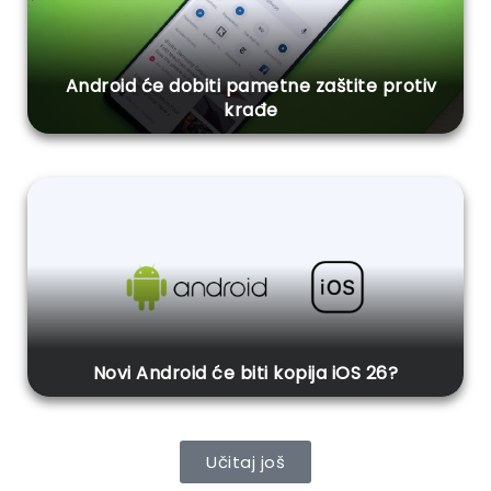
Android će dobiti pametne zaštite protiv
krađe
Novi Android će biti kopija iOS 26?
Učitaj još