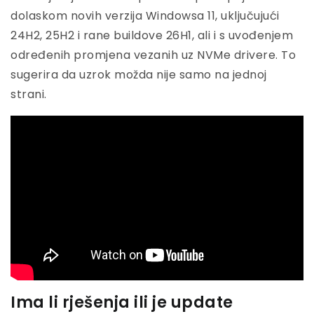
dolaskom novih verzija Windowsa 11, uključujući
24H2, 25H2 i rane buildove 26H1, ali i s uvođenjem
određenih promjena vezanih uz NVMe drivere. To
sugerira da uzrok možda nije samo na jednoj
strani.
Ima li rješenja ili je update