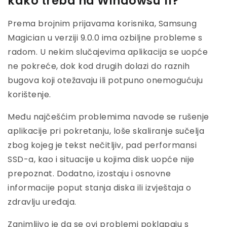
kako treba na Windowsu 11?
Prema brojnim prijavama korisnika, Samsung
Magician u verziji 9.0.0 ima ozbiljne probleme s
radom. U nekim slučajevima aplikacija se uopće
ne pokreće, dok kod drugih dolazi do raznih
bugova koji otežavaju ili potpuno onemogućuju
korištenje.
Među najčešćim problemima navode se rušenje
aplikacije pri pokretanju, loše skaliranje sučelja
zbog kojeg je tekst nečitljiv, pad performansi
SSD-a, kao i situacije u kojima disk uopće nije
prepoznat. Dodatno, izostaju i osnovne
informacije poput stanja diska ili izvještaja o
zdravlju uređaja.
Zanimljivo je da se ovi problemi poklapaju s