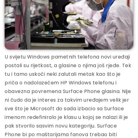
U svijetu Windows pametnih telefona novi uređaji
postali su rijetkost, a glasine o njima još rjeđe. Tek
tu i tamo uskoči neki zalutali metak kao što je
priča o nadolazećem HP Windows telefonu i
obavezna povremena Surface Phone glasina. Nije
ni čudo da je interes za takvim uređajem velik jer
sve što je Microsoft do sada izbacio sa Surface
imenom redefiniralo je klasu u kojoj se nalazi ili je
pak stvorilo sasvim novu kategoriju. Surface
Phone bi po maštarijama fanova trebao biti