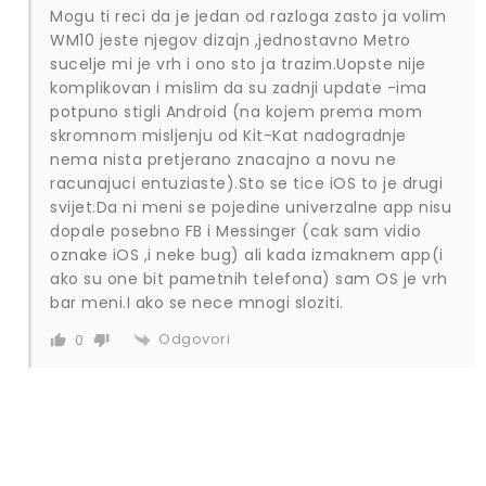
Mogu ti reci da je jedan od razloga zasto ja volim
WM10 jeste njegov dizajn ,jednostavno Metro
sucelje mi je vrh i ono sto ja trazim.Uopste nije
komplikovan i mislim da su zadnji update -ima
potpuno stigli Android (na kojem prema mom
skromnom misljenju od Kit-Kat nadogradnje
nema nista pretjerano znacajno a novu ne
racunajuci entuziaste).Sto se tice iOS to je drugi
svijet.Da ni meni se pojedine univerzalne app nisu
dopale posebno FB i Messinger (cak sam vidio
oznake iOS ,i neke bug) ali kada izmaknem app(i
ako su one bit pametnih telefona) sam OS je vrh
bar meni.I ako se nece mnogi sloziti.
Odgovori
0