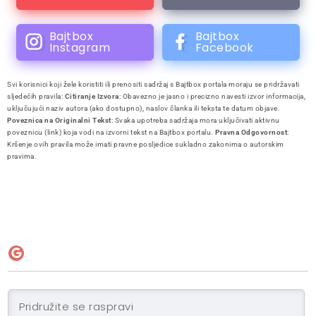
Bajtbox
Bajtbox
Instagram
Facebook
Svi korisnici koji žele koristiti ili prenositi sadržaj s Bajtbox portala moraju se pridržavati
sljedećih pravila:
Citiranje Izvora
: Obavezno je jasno i precizno navesti izvor informacija,
uključujući naziv autora (ako dostupno), naslov članka ili teksta te datum objave.
Poveznica na Originalni Tekst
: Svaka upotreba sadržaja mora uključivati aktivnu
poveznicu (link) koja vodi na izvorni tekst na Bajtbox portalu.
Pravna Odgovornost
:
Kršenje ovih pravila može imati pravne posljedice sukladno zakonima o autorskim
pravima.