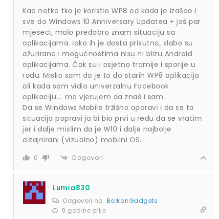
Kao netko tko je koristio WP8 od kada je izašao i
sve do Windows 10 Anniversary Updatea + još par
mjeseci, malo predobro znam situaciju sa
aplikacijama. Iako ih je dosta prisutno, slabo su
ažurirane i mogućnostima nisu ni blizu Android
aplikacijama. Čak su i osjetno tromije i sporije u
radu. Mislio sam da je to do starih WP8 aplikacija
ali kada sam vidio univerzalnu Facebook
aplikaciju…. ma vjerujem da znaš i sam.
Da se Windows Mobile tržišno oporavi i da se ta
situacija popravi ja bi bio prvi u redu da se vratim
jer i dalje mislim da je W10 i dalje najbolje
dizajnirani (vizualno) mobilni OS.
Odgovori
0
Lumia830
Odgovori na
BalkanGadgets
9 godine prije