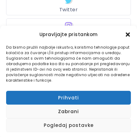
Twitter
Upravljajte pristankom
Instagram
Da bismo pružili najbolje iskustvo, koristimo tehnologije poput
kolačića za čuvanje i/ili pristup informacijama o uređaju.
Suglasnost s ovim tehnologijama će nam omogućiti da
Bajtbox
obrađujemo podatke kao što su ponašanje pri pregledavanju
ili jedinstveni ID-ovi na ovoj web stranici. Nepristanak ili
Linkovi
povlačenje suglasnosti može negativno utjecati na određene
Bajtbox koristi
karakteristike i funkcije.
Globalhost
hosting
Kontaktirajte nas
usluge.
Prihvati
Impressum
Zabrani
Pravila o privatnosti
3
Pogledaj postavke