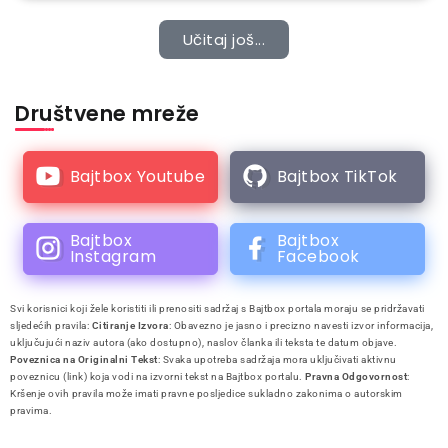
Učitaj još...
Društvene mreže
Bajtbox Youtube
Bajtbox TikTok
Bajtbox
Bajtbox
Instagram
Facebook
Svi korisnici koji žele koristiti ili prenositi sadržaj s Bajtbox portala moraju se pridržavati
sljedećih pravila:
Citiranje Izvora
: Obavezno je jasno i precizno navesti izvor informacija,
uključujući naziv autora (ako dostupno), naslov članka ili teksta te datum objave.
Poveznica na Originalni Tekst
: Svaka upotreba sadržaja mora uključivati aktivnu
poveznicu (link) koja vodi na izvorni tekst na Bajtbox portalu.
Pravna Odgovornost
:
Kršenje ovih pravila može imati pravne posljedice sukladno zakonima o autorskim
pravima.