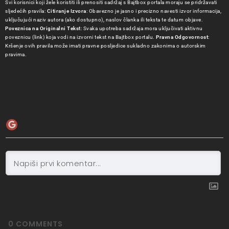
Svi korisnici koji žele koristiti ili prenositi sadržaj s Bajtbox portala moraju se pridržavati
sljedećih pravila:
Citiranje Izvora
: Obavezno je jasno i precizno navesti izvor informacija,
uključujući naziv autora (ako dostupno), naslov članka ili teksta te datum objave.
Poveznica na Originalni Tekst
: Svaka upotreba sadržaja mora uključivati aktivnu
poveznicu (link) koja vodi na izvorni tekst na Bajtbox portalu.
Pravna Odgovornost
:
Kršenje ovih pravila može imati pravne posljedice sukladno zakonima o autorskim
pravima.
0
COMMENTS