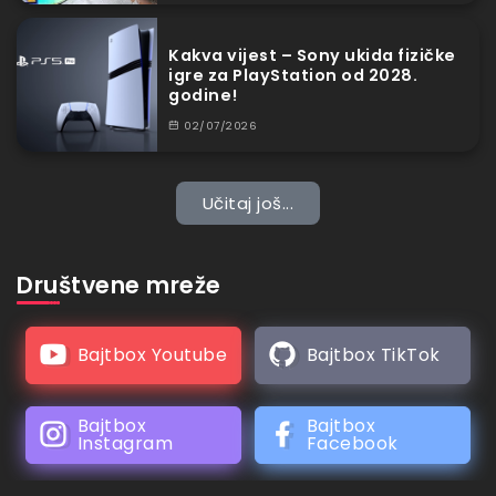
Kakva vijest – Sony ukida fizičke
igre za PlayStation od 2028.
godine!
02/07/2026
Učitaj još...
Društvene mreže
Bajtbox Youtube
Bajtbox TikTok
Bajtbox
Bajtbox
Instagram
Facebook