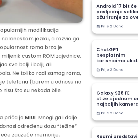
Android 17 bit će
posljednje velik
ažuriranje za ov
Samsung uređaj
Prije 2 Dana
popularnijih modifikacija
na kineskom jeziku, a razvio ga
Popularnost roma brzo je
ChatGPT
besplatnim
io miljenik custom ROM zajednice.
korisnicima ukid
ve bolji i bolji, ali
jedno od najveć
Prije 2 Dana
ograničenja
ala. Ne toliko radi samog roma,
anje telefona (barem u odnosu na
nisu što su nekada bile.
Galaxy S26 FE
stiže s jednom o
najboljih kamer
funkcija iz S26
Prije 2 Dana
serije
a priča je
MIUI
. Mnogi ga i dalje
i donosi određenu dozu “težine”
veće zauzeće memorije,
Redmi predstav