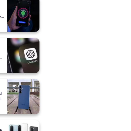
o
e
e
a
ih
d
a
io