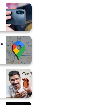
y
da
)