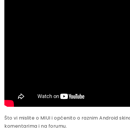
Što vi mislite o MIUI i općenito o raznim Android sk
komentarima i na forumu.