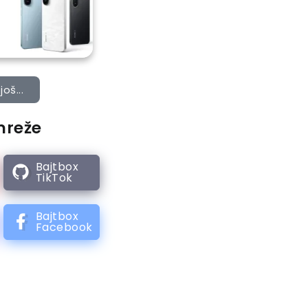
još...
mreže
Bajtbox
TikTok
Bajtbox
Facebook