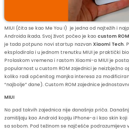
MIUI (čita se kao Me You I) je jedna od najtežih i naj
Androida ikada. Svoj život počeo je kao
custom ROM
je tada potpuno novi startup nazvan
Xiaomi Tech
. 
eksplodirala i u jednom trenutku MIUI je praktički b
Prolaskom vremena i rastom Xiaomi-a MIUI je postajao s
popularnost u custom ROM zajednici je neizbježno op
koliko radi općenitog manjka interesa za modificir
“najbolje” dane). Custom ROM zajednice jednostavno 
MIUI
No pad takvih zajednica nije današnja priča. Današnj
zamišljaju kao Android kopiju iPhone-a i kao skin koj
sa sobom. Pod težinom se najčešće podrazumijeva 