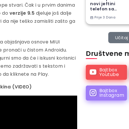
novi jeftini
ijepe stvari. Čak i u prvim danima
telefon sa
o do
verzije 9.5
djeluje još dalje
ogromnom
Prije 3 Dana
baterijom
ri da nije teško zamisliti zašto ga
.
Učitaj 
ma objašnjava osnove MIUI
 pronaći u čistom Androidu.
Društvene 
gurni smo da će i iskusni korisnici
ećemo zadržavati s tekstom i
Bajtbox
 da kliknete na Play.
Youtube
skina (VIDEO)
Bajtbox
Instagram