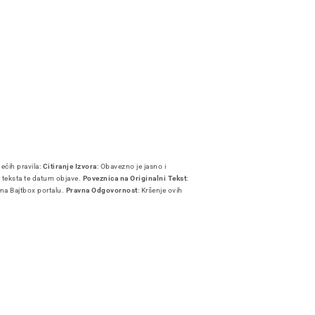
dećih pravila:
Citiranje Izvora
: Obavezno je jasno i
i teksta te datum objave.
Poveznica na Originalni Tekst
:
 na Bajtbox portalu.
Pravna Odgovornost
: Kršenje ovih