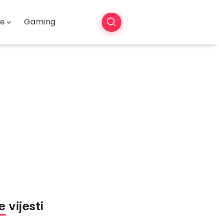
še
Gaming
 vijesti