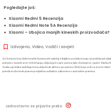
Pogledajte još:
Xiaomi Redmi 5 Recenzija
Xiaomi Redmi Note 5A Recenzija
Xiaomi – Ubojica manjih kineskih proizvođača?
Izdvojeno
,
Video
,
Vodiči i savjeti
Svi korisnici koji žele koristiti ili prenositi sadržaj s Bajtbox portala moraju se pridržavati slje
precizno navesti izvor informacija, uključujući naziv autora (ako dostupno), naslov članka il
Svaka upotreba sadržaja mora uključivati aktivnu poveznicu (link) koja vodi na izvorni tekst
pravila može imati pravne posljedice sukladno zakonima o autorskim pravima.
Jednostavno se prijavite preko: