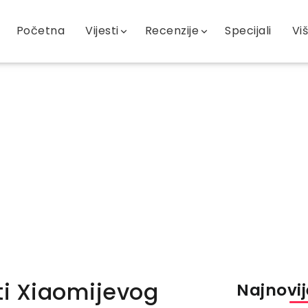
Početna
Vijesti
Recenzije
Specijali
Vi
ti Xiaomijevog
Najnovije