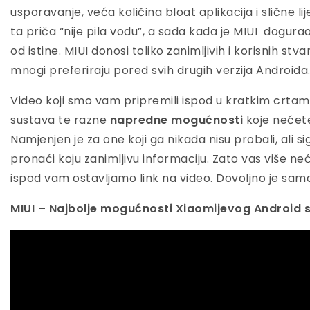
usporavanje, veća količina bloat aplikacija i slične l
ta priča “nije pila vodu”, a sada kada je MIUI dogura
od istine. MIUI donosi toliko zanimljivih i korisnih stva
mnogi preferiraju pored svih drugih verzija Androida
Video koji smo vam pripremili ispod u kratkim crta
sustava te razne
napredne mogućnosti
koje nećete
Namjenjen je za one koji ga nikada nisu probali, ali si
pronaći koju zanimljivu informaciju. Zato vas više n
ispod vam ostavljamo link na video. Dovoljno je samo
MIUI – Najbolje mogućnosti Xiaomijevog Android 