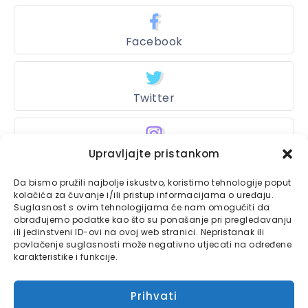
Facebook
Twitter
Instagram
Upravljajte pristankom
Da bismo pružili najbolje iskustvo, koristimo tehnologije poput
kolačića za čuvanje i/ili pristup informacijama o uređaju.
Suglasnost s ovim tehnologijama će nam omogućiti da
Bajtbox
obrađujemo podatke kao što su ponašanje pri pregledavanju
ili jedinstveni ID-ovi na ovoj web stranici. Nepristanak ili
Linkovi
Bajtbox koristi
povlačenje suglasnosti može negativno utjecati na određene
karakteristike i funkcije.
Globalhost
hosting
Kontaktirajte nas
usluge.
Prihvati
Impressum