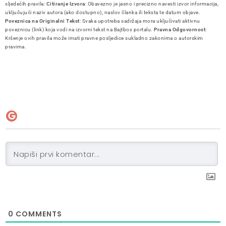
sljedećih pravila:
Citiranje Izvora
: Obavezno je jasno i precizno navesti izvor informacija,
uključujući naziv autora (ako dostupno), naslov članka ili teksta te datum objave.
Poveznica na Originalni Tekst
: Svaka upotreba sadržaja mora uključivati aktivnu
poveznicu (link) koja vodi na izvorni tekst na Bajtbox portalu.
Pravna Odgovornost
:
Kršenje ovih pravila može imati pravne posljedice sukladno zakonima o autorskim
pravima.
0
COMMENTS