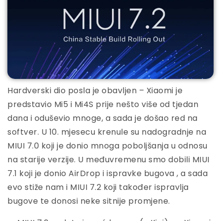
Hardverski dio posla je obavljen – Xiaomi je
predstavio Mi5 i Mi4S prije nešto više od tjedan
dana i oduševio mnoge, a sada je došao red na
softver. U 10. mjesecu krenule su nadogradnje na
MIUI 7.0 koji je donio mnoga poboljšanja u odnosu
na starije verzije. U međuvremenu smo dobili MIUI
7.1 koji je donio AirDrop i ispravke bugova , a sada
evo stiže nam i MIUI 7.2 koji također ispravlja
bugove te donosi neke sitnije promjene.