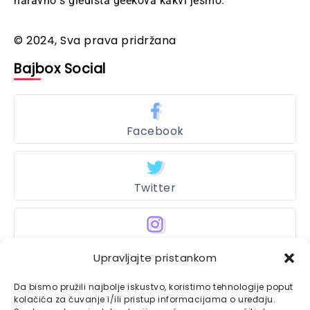
naravno s gledišta geekova kakvi jesmo.
© 2024, Sva prava pridržana
Bajbox Social
Facebook
Twitter
Instagram
Upravljajte pristankom
Da bismo pružili najbolje iskustvo, koristimo tehnologije poput
kolačića za čuvanje i/ili pristup informacijama o uređaju.
Bajtbox