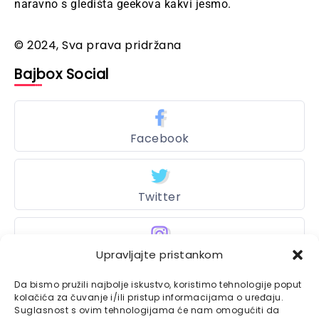
naravno s gledišta geekova kakvi jesmo.
© 2024, Sva prava pridržana
Bajbox Social
Facebook
Twitter
Upravljajte pristankom
Instagram
Da bismo pružili najbolje iskustvo, koristimo tehnologije poput
kolačića za čuvanje i/ili pristup informacijama o uređaju.
Suglasnost s ovim tehnologijama će nam omogućiti da
Bajtbox