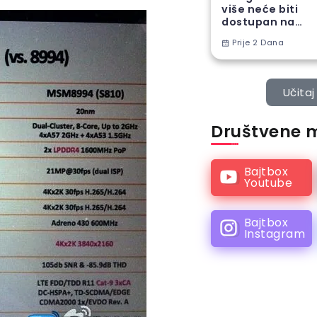
više neće biti
dostupan na
Android
Prije 2 Dana
telefonima
Učitaj 
Društvene 
Bajtbox
Youtube
Bajtbox
Instagram