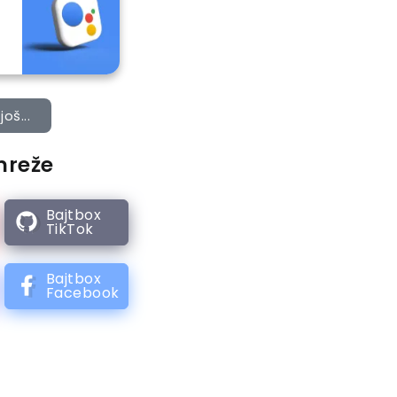
još...
mreže
Bajtbox
TikTok
Bajtbox
Facebook