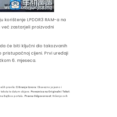
iju korištenje LPDDR3 RAM-a na
već zastarjeli proizvodni
da će biti ključni dio takozvanih
 pristupačnoj cijeni. Prvi uređaji
etkom 6. mjeseca.
dećih pravila:
Citiranje Izvora
: Obavezno je jasno i
i teksta te datum objave.
Poveznica na Originalni Tekst
:
 na Bajtbox portalu.
Pravna Odgovornost
: Kršenje ovih