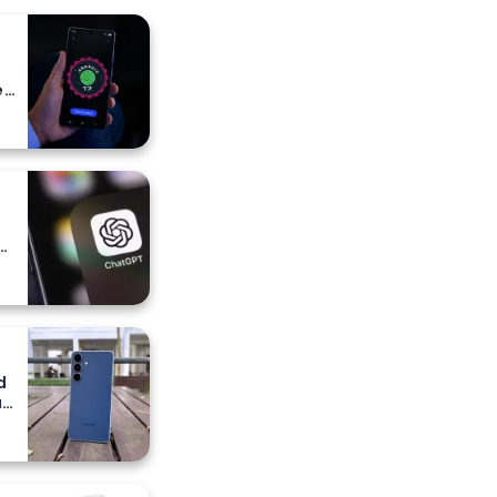
o
e
e
a
ih
d
a