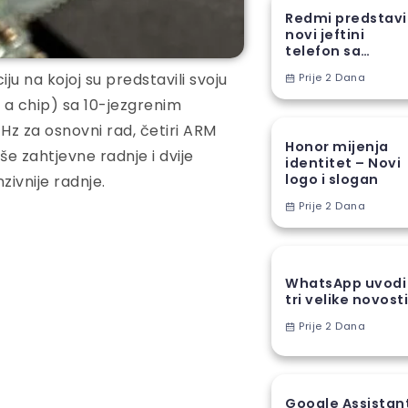
Redmi predstav
novi jeftini
telefon sa
ogromnom
u na kojoj su predstavili svoju
Prije 2 Dana
baterijom
a chip) sa 10-jezgrenim
z za osnovni rad, četiri ARM
Honor mijenja
še zahtjevne radnje i dvije
identitet – Novi
logo i slogan
zivnije radnje.
Prije 2 Dana
WhatsApp uvodi
tri velike novost
Prije 2 Dana
Google Assistan