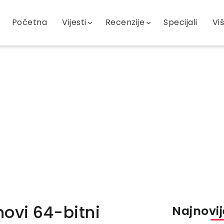
Početna
Vijesti
Recenzije
Specijali
Vi
novi 64-bitni
Najnovije