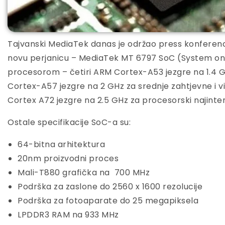
Tajvanski MediaTek danas je održao press konferencij
novu perjanicu – MediaTek MT 6797 SoC (System on 
procesorom – četiri ARM Cortex-A53 jezgre na 1.4 GH
Cortex-A57 jezgre na 2 GHz za srednje zahtjevne i vi
Cortex A72 jezgre na 2.5 GHz za procesorski najinten
Ostale specifikacije SoC-a su:
64-bitna arhitektura
20nm proizvodni proces
Mali-T880 grafička na 700 MHz
Podrška za zaslone do 2560 x 1600 rezolucije
Podrška za fotoaparate do 25 megapiksela
LPDDR3 RAM na 933 MHz