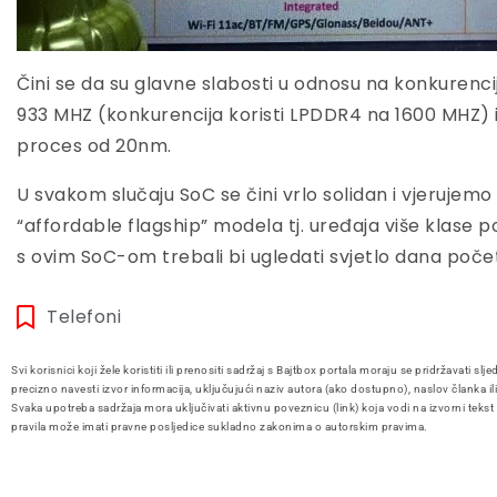
Čini se da su glavne slabosti u odnosu na konkurenc
933 MHZ (konkurencija koristi LPDDR4 na 1600 MHZ) i 
proces od 20nm.
U svakom slučaju SoC se čini vrlo solidan i vjerujemo 
“affordable flagship” modela tj. uređaja više klase po
s ovim SoC-om trebali bi ugledati svjetlo dana poč
Telefoni
Svi korisnici koji žele koristiti ili prenositi sadržaj s Bajtbox portala moraju se pridržavati slje
precizno navesti izvor informacija, uključujući naziv autora (ako dostupno), naslov članka il
Svaka upotreba sadržaja mora uključivati aktivnu poveznicu (link) koja vodi na izvorni tekst
pravila može imati pravne posljedice sukladno zakonima o autorskim pravima.