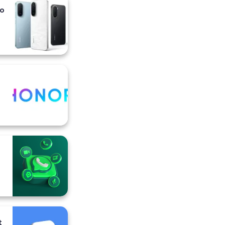
io
i
t