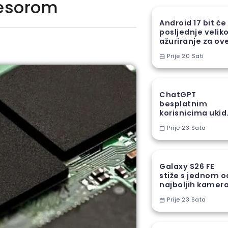
cesorom
Android 17 bit će
posljednje velik
ažuriranje za ov
Samsung uređaj
Prije 20 Sati
ChatGPT
besplatnim
korisnicima ukid
jedno od najveć
Prije 23 Sata
ograničenja
Galaxy S26 FE
stiže s jednom o
najboljih kamer
funkcija iz S26
Prije 23 Sata
serije