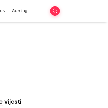
še
Gaming
 vijesti