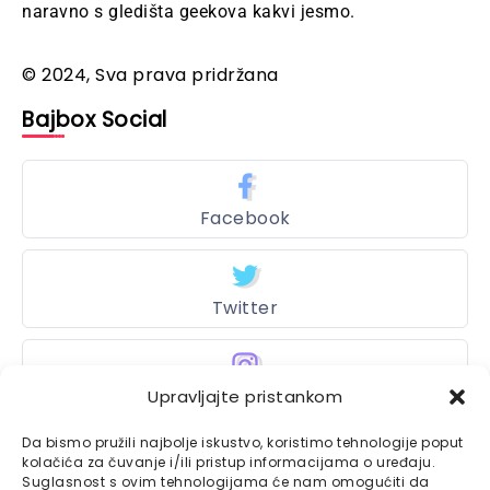
naravno s gledišta geekova kakvi jesmo.
© 2024, Sva prava pridržana
Bajbox Social
Facebook
Twitter
Upravljajte pristankom
Instagram
Da bismo pružili najbolje iskustvo, koristimo tehnologije poput
kolačića za čuvanje i/ili pristup informacijama o uređaju.
Suglasnost s ovim tehnologijama će nam omogućiti da
Bajtbox