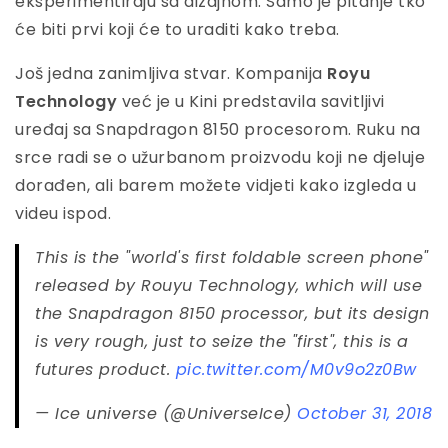
eksperimentiraju sa dizajnom. Samo je pitanje tko
će biti prvi koji će to uraditi kako treba.
Još jedna zanimljiva stvar. Kompanija
Royu
Technology
već je u Kini predstavila savitljivi
uređaj sa Snapdragon 8150 procesorom. Ruku na
srce radi se o užurbanom proizvodu koji ne djeluje
dorađen, ali barem možete vidjeti kako izgleda u
videu ispod.
This is the "world's first foldable screen phone"
released by Rouyu Technology, which will use
the Snapdragon 8150 processor, but its design
is very rough, just to seize the "first", this is a
futures product.
pic.twitter.com/M0v9o2z0Bw
— Ice universe (@UniverseIce)
October 31, 2018