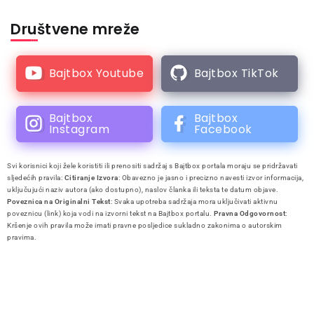
Društvene mreže
Bajtbox Youtube
Bajtbox TikTok
Bajtbox
Bajtbox
Instagram
Facebook
Svi korisnici koji žele koristiti ili prenositi sadržaj s Bajtbox portala moraju se pridržavati
sljedećih pravila:
Citiranje Izvora
: Obavezno je jasno i precizno navesti izvor informacija,
uključujući naziv autora (ako dostupno), naslov članka ili teksta te datum objave.
Poveznica na Originalni Tekst
: Svaka upotreba sadržaja mora uključivati aktivnu
poveznicu (link) koja vodi na izvorni tekst na Bajtbox portalu.
Pravna Odgovornost
:
Kršenje ovih pravila može imati pravne posljedice sukladno zakonima o autorskim
pravima.