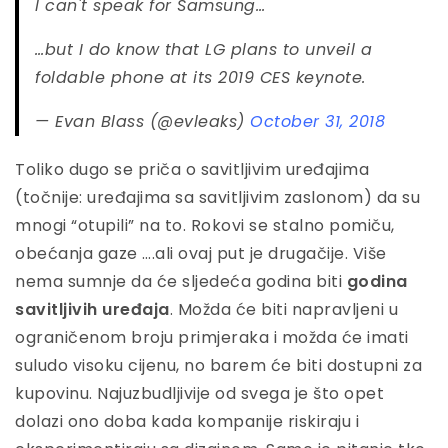
I can't speak for Samsung…
…but I do know that LG plans to unveil a
foldable phone at its 2019 CES keynote.
— Evan Blass (@evleaks)
October 31, 2018
Toliko dugo se priča o savitljivim uređajima
(točnije: uređajima sa savitljivim zaslonom) da su
mnogi “otupili” na to. Rokovi se stalno pomiču,
obećanja gaze ….ali ovaj put je drugačije. Više
nema sumnje da će sljedeća godina biti
godina
savitljivih uređaja
. Možda će biti napravljeni u
ograničenom broju primjeraka i možda će imati
suludo visoku cijenu, no barem će biti dostupni za
kupovinu. Najuzbudljivije od svega je što opet
dolazi ono doba kada kompanije riskiraju i