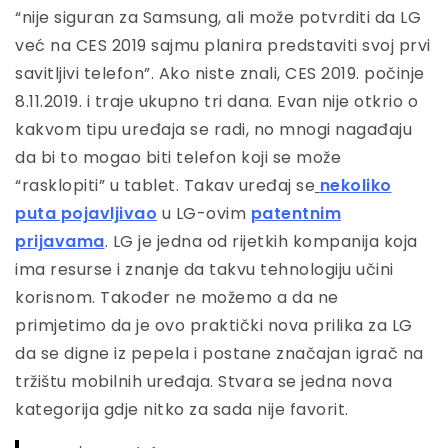
“nije siguran za Samsung, ali može potvrditi da LG
već na CES 2019 sajmu planira predstaviti svoj prvi
savitljivi telefon”. Ako niste znali, CES 2019. počinje
8.11.2019. i traje ukupno tri dana. Evan nije otkrio o
kakvom tipu uređaja se radi, no mnogi nagađaju
da bi to mogao biti telefon koji se može
“rasklopiti” u tablet. Takav uređaj se
nekoliko
puta pojavljivao
u LG-ovim
patentnim
prijavama
. LG je jedna od rijetkih kompanija koja
ima resurse i znanje da takvu tehnologiju učini
korisnom. Također ne možemo a da ne
primjetimo da je ovo praktički nova prilika za LG
da se digne iz pepela i postane značajan igrač na
tržištu mobilnih uređaja. Stvara se jedna nova
kategorija gdje nitko za sada nije favorit.