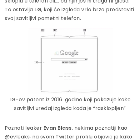
sklopiti u telefon ali…. od njih još ni traga ni glasa.
To ostavlja
LG
, koji će izgleda vrlo brzo predstaviti
svoj savitljivi pametni telefon.
LG-ov patent iz 2016. godine koji pokazuje kako
savitljivi uređaj izgleda kada je “rasklopljen”
Poznati leaker
Evan Blass
, nekima poznatiji kao
@evleaks, na svom Twitter profilu objavio je kako