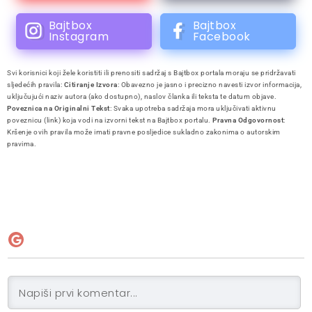
Bajtbox
Bajtbox
Instagram
Facebook
Svi korisnici koji žele koristiti ili prenositi sadržaj s Bajtbox portala moraju se pridržavati
sljedećih pravila:
Citiranje Izvora
: Obavezno je jasno i precizno navesti izvor informacija,
uključujući naziv autora (ako dostupno), naslov članka ili teksta te datum objave.
Poveznica na Originalni Tekst
: Svaka upotreba sadržaja mora uključivati aktivnu
poveznicu (link) koja vodi na izvorni tekst na Bajtbox portalu.
Pravna Odgovornost
:
Kršenje ovih pravila može imati pravne posljedice sukladno zakonima o autorskim
pravima.