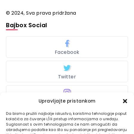
© 2024, Sva prava pridržana
Bajbox Social
Facebook
Twitter
Upravljajte pristankom
Instagram
Da bismo pružili najbolje iskustvo, koristimo tehnologije poput
kolačića za čuvanje i/ili pristup informacijama o uređaju.
Suglasnost s ovim tehnologijama će nam omogućiti da
Bajtbox
obrađujemo podatke kao što su ponašanje pri pregledavanju