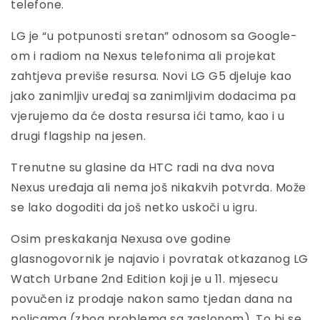
telefone.
LG je “u potpunosti sretan” odnosom sa Google-
om i radiom na Nexus telefonima ali projekat
zahtjeva previše resursa. Novi LG G5 djeluje kao
jako zanimljiv uređaj sa zanimljivim dodacima pa
vjerujemo da će dosta resursa ići tamo, kao i u
drugi flagship na jesen.
Trenutne su glasine da HTC radi na dva nova
Nexus uređaja ali nema još nikakvih potvrda. Može
se lako dogoditi da još netko uskoči u igru.
Osim preskakanja Nexusa ove godine
glasnogovornik je najavio i povratak otkazanog LG
Watch Urbane 2nd Edition koji je u 11. mjesecu
povučen iz prodaje nakon samo tjedan dana na
policama (zbog problema sa zaslonom). To bi se