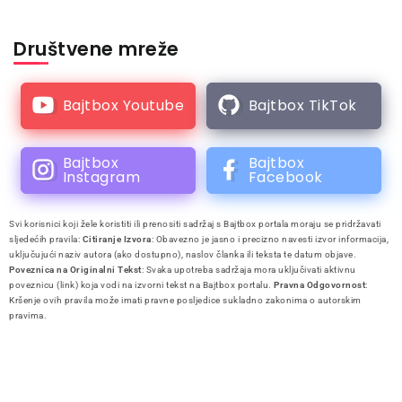
Društvene mreže
Bajtbox Youtube
Bajtbox TikTok
Bajtbox
Bajtbox
Instagram
Facebook
Svi korisnici koji žele koristiti ili prenositi sadržaj s Bajtbox portala moraju se pridržavati
sljedećih pravila:
Citiranje Izvora
: Obavezno je jasno i precizno navesti izvor informacija,
uključujući naziv autora (ako dostupno), naslov članka ili teksta te datum objave.
Poveznica na Originalni Tekst
: Svaka upotreba sadržaja mora uključivati aktivnu
poveznicu (link) koja vodi na izvorni tekst na Bajtbox portalu.
Pravna Odgovornost
:
Kršenje ovih pravila može imati pravne posljedice sukladno zakonima o autorskim
pravima.