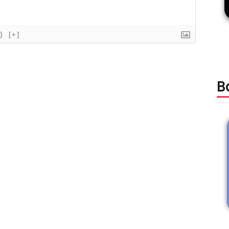
}
[+]
B