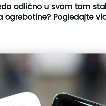
eda odlično u svom tom staklu
a ogrebotine? Pogledajte vi