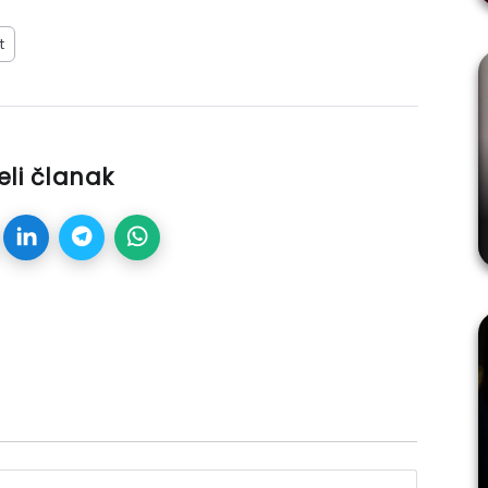
t
eli članak