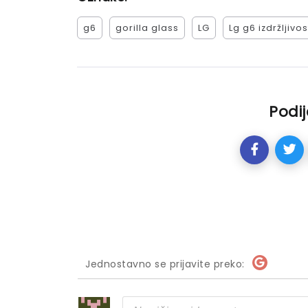
g6
gorilla glass
LG
Lg g6 izdržljivos
Podij
Jednostavno se prijavite preko: