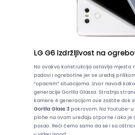
LG G6 izdržljivost na ogrebo
No ovakva konstrukcija ostavlja mjesta na
padovi i ogrebotine jer se uređaj priliko
“opasnim” situacijama. Izvor navodi kako
generacije Gorilla Glassa. Stražnja stra
kamere 4 generacijom ove zaštite dok su 
Gorilla Glass 3
pokrovom. Na Youtube-u se
plohe na ovom uređaju otporne i ako je s
posao. Reći ćemo samo da se i sa oštric
u videu ispod.