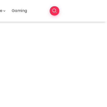
še
Gaming