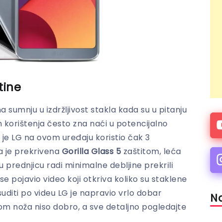
tine
 sumnju u izdržljivost stakla kada su u pitanju
m korištenja često zna naći u potencijalno
 je LG na ovom uređaju koristio čak 3
na je prekrivena
Gorilla Glass 5
zaštitom, leća
prednjicu radi minimalne debljine prekrili
 pojavio video koji otkriva koliko su staklene
uditi po videu LG je napravio vrlo dobar
Na
om noža niso dobro, a sve detaljno pogledajte