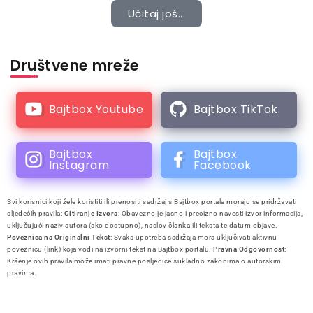
Učitaj još...
Društvene mreže
Bajtbox Youtube
Bajtbox TikTok
Bajtbox
Bajtbox
Instagram
Facebook
Svi korisnici koji žele koristiti ili prenositi sadržaj s Bajtbox portala moraju se pridržavati
sljedećih pravila:
Citiranje Izvora
: Obavezno je jasno i precizno navesti izvor informacija,
uključujući naziv autora (ako dostupno), naslov članka ili teksta te datum objave.
Poveznica na Originalni Tekst
: Svaka upotreba sadržaja mora uključivati aktivnu
poveznicu (link) koja vodi na izvorni tekst na Bajtbox portalu.
Pravna Odgovornost
:
Kršenje ovih pravila može imati pravne posljedice sukladno zakonima o autorskim
pravima.