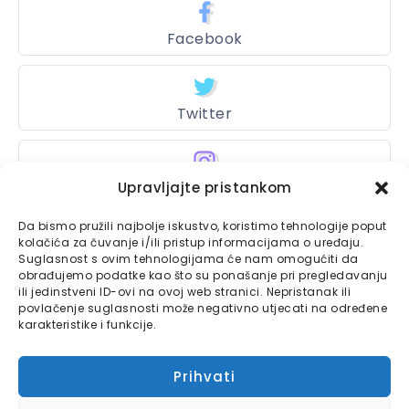
Facebook
Twitter
Instagram
Upravljajte pristankom
Da bismo pružili najbolje iskustvo, koristimo tehnologije poput
kolačića za čuvanje i/ili pristup informacijama o uređaju.
Suglasnost s ovim tehnologijama će nam omogućiti da
Bajtbox
obrađujemo podatke kao što su ponašanje pri pregledavanju
ili jedinstveni ID-ovi na ovoj web stranici. Nepristanak ili
Linkovi
Bajtbox koristi
povlačenje suglasnosti može negativno utjecati na određene
karakteristike i funkcije.
Globalhost
hosting
Kontaktirajte nas
usluge.
Prihvati
Impressum