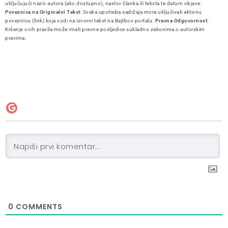
uključujući naziv autora (ako dostupno), naslov članka ili teksta te datum objave.
Poveznica na Originalni Tekst
: Svaka upotreba sadržaja mora uključivati aktivnu
poveznicu (link) koja vodi na izvorni tekst na Bajtbox portalu.
Pravna Odgovornost
:
Kršenje ovih pravila može imati pravne posljedice sukladno zakonima o autorskim
pravima.
0
COMMENTS