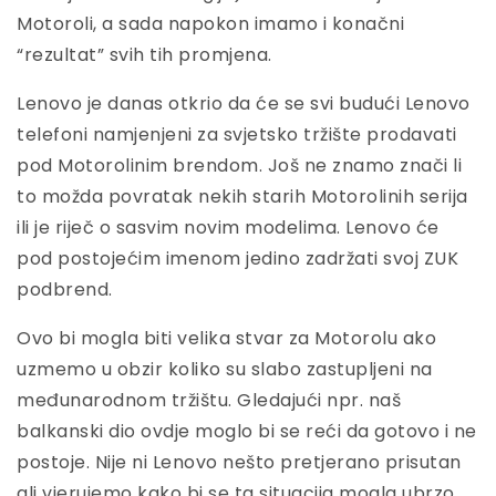
Motoroli, a sada napokon imamo i konačni
“rezultat” svih tih promjena.
Lenovo je danas otkrio da će se svi budući Lenovo
telefoni namjenjeni za svjetsko tržište prodavati
pod Motorolinim brendom. Još ne znamo znači li
to možda povratak nekih starih Motorolinih serija
ili je riječ o sasvim novim modelima. Lenovo će
pod postojećim imenom jedino zadržati svoj ZUK
podbrend.
Ovo bi mogla biti velika stvar za Motorolu ako
uzmemo u obzir koliko su slabo zastupljeni na
međunarodnom tržištu. Gledajući npr. naš
balkanski dio ovdje moglo bi se reći da gotovo i ne
postoje. Nije ni Lenovo nešto pretjerano prisutan
ali vjerujemo kako bi se ta situacija mogla ubrzo