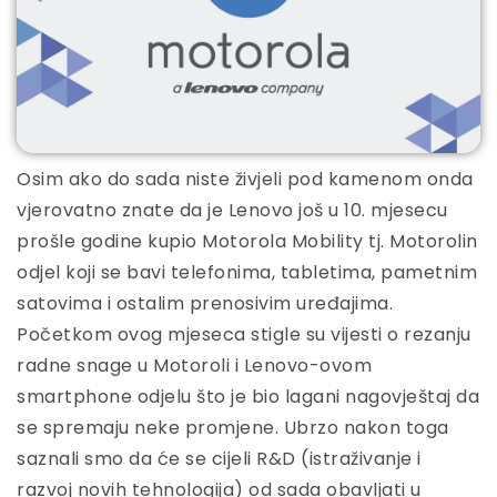
Osim ako do sada niste živjeli pod kamenom onda
vjerovatno znate da je Lenovo još u 10. mjesecu
prošle godine kupio Motorola Mobility tj. Motorolin
odjel koji se bavi telefonima, tabletima, pametnim
satovima i ostalim prenosivim uređajima.
Početkom ovog mjeseca stigle su vijesti o rezanju
radne snage u Motoroli i Lenovo-ovom
smartphone odjelu što je bio lagani nagovještaj da
se spremaju neke promjene. Ubrzo nakon toga
saznali smo da će se cijeli R&D (istraživanje i
razvoj novih tehnologija) od sada obavljati u