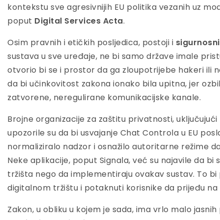
kontekstu sve agresivnijih EU politika vezanih uz mod
poput
Digital Services Acta
.
Osim pravnih i etičkih posljedica, postoji i
sigurnosni 
sustava u sve uređaje, ne bi samo države imale pri
otvorio bi se i prostor da ga zloupotrijebe hakeri ili nep
da bi učinkovitost zakona ionako bila upitna, jer ozbil
zatvorene, neregulirane komunikacijske kanale.
Brojne organizacije za zaštitu privatnosti, uključujući
upozorile su da bi usvajanje Chat Controla u EU poslal
normaliziralo nadzor i osnažilo autoritarne režime da
Neke aplikacije, poput Signala, već su najavile da bi
tržišta nego da implementiraju ovakav sustav. To b
digitalnom tržištu i potaknuti korisnike da prijeđu na 
Zakon, u obliku u kojem je sada, ima vrlo malo jasnih