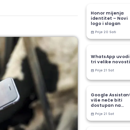
Honor mijenja
identitet – Novi
logo i slogan
Prije 20 Sati
WhatsApp uvodi
tri velike novost
Prije 21 Sat
Google Assistan
više neće biti
dostupan na
Android
Prije 21 Sat
telefonima