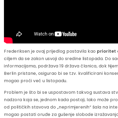
Frederiksen je ovaj prijedlog postavila kao
priorite
ciljem da se zakon usvoji do sredine listopada. Do 
informacijama, podržava 19 država članica, dok Njem
Berlin pristane, osigurao bi se tzv. kvalificirani kons
mogao proći već u listopadu.
Problem je što bi se uspostavom takvog sustava stv
nadzora koja se, jednom kada postoji, lako može proši
od političkih stavova do „neprimjerenih“ šala na inte
mogao postati oruđe za gušenje slobode izražavanja