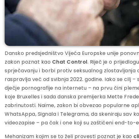
Dansko predsjedništvo Vijeća Europske unije ponovno
zakon poznat kao
Chat Control
. Riječ je o prijedl
sprječavanju i borbi protiv seksualnog zlostavljanja dj
raspravlja već od svibnja 2022. godine. Iako se cilj – 
dječje pornografije na internetu – na prvu čini ple
koje Bruxelles i sada danska premijerka Mette Freder
zabrinutosti. Naime, zakon bi obvezao popularne apli
WhatsAppa, Signala i Telegrama, da skeniraju sav kori
videozapise – pa čak i one koji su zaštićeni end-to-
Mehanizam kojim se to želi provesti poznat je kao
cl