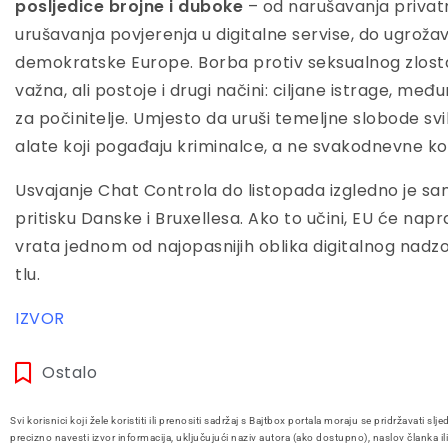
posljedice brojne i duboke
– od narušavanja privatno
urušavanja povjerenja u digitalne servise, do ugroža
demokratske Europe. Borba protiv seksualnog zlosta
važna, ali postoje i drugi načini: ciljane istrage, me
za počinitelje. Umjesto da uruši temeljne slobode svi
alate koji pogađaju kriminalce, a ne svakodnevne kor
Usvajanje Chat Controla do listopada izgledno je 
pritisku Danske i Bruxellesa. Ako to učini, EU će napra
vrata jednom od najopasnijih oblika digitalnog nad
tlu.
IZVOR
Ostalo
Svi korisnici koji žele koristiti ili prenositi sadržaj s Bajtbox portala moraju se pridržavati slje
precizno navesti izvor informacija, uključujući naziv autora (ako dostupno), naslov članka il