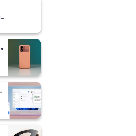
a
co
 i
u