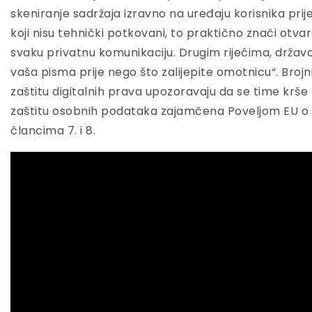
skeniranje sadržaja izravno na uređaju korisnika prij
koji nisu tehnički potkovani, to praktično znači otvar
svaku privatnu komunikaciju. Drugim riječima, država
vaša pisma prije nego što zalijepite omotnicu“. Brojni
zaštitu digitalnih prava upozoravaju da se time krše
zaštitu osobnih podataka zajamčena Poveljom EU o
člancima 7. i 8.