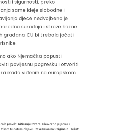
sti i sigurnosti, preko
vanja same ideje slobodne i
vljanja djece nedvojbeno je
đunarodna suradnja i strože kazne
h građana, EU bi trebala jačati
isnike.
samo ako Njemačka popusti
viti povijesnu pogrešku i otvoriti
zora ikada viđenih na europskom
dećih pravila:
Citiranje Izvora
: Obavezno je jasno i
i teksta te datum objave.
Poveznica na Originalni Tekst
: