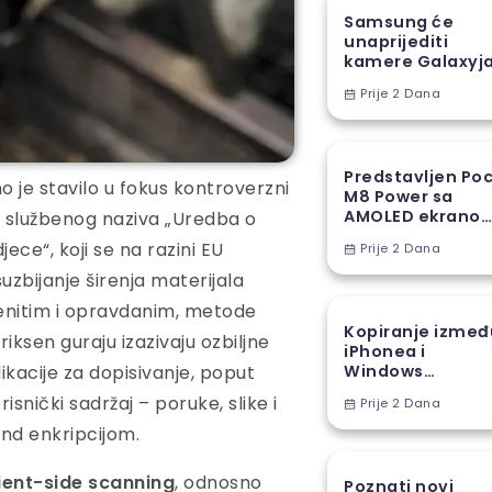
Samsung će
unaprijediti
kamere Galaxyj
S27 Ultra novom
Prije 2 Dana
proizvodnom
tehnikom
Predstavljen Po
 je stavilo u fokus kontroverzni
M8 Power sa
AMOLED ekranom
ogu službenog naziva „Uredba o
8000 mAh
ece“, koji se na razini EU
Prije 2 Dana
baterijom
suzbijanje širenja materijala
menitim i opravdanim, metode
Kopiranje izmeđ
iksen guraju izazivaju ozbiljne
iPhonea i
kacije za dopisivanje, poput
Windows
računara stiže u
snički sadržaj – poruke, slike i
Prije 2 Dana
EU
end enkripcijom.
ient-side scanning
, odnosno
Poznati novi