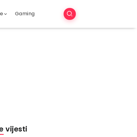
še
Gaming
 vijesti