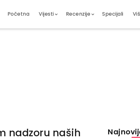
Početna
Vijesti
Recenzije
Specijali
Vi
m nadzoru naših
Najnovije