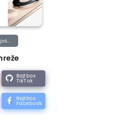
još...
mreže
Bajtbox
TikTok
Bajtbox
Facebook