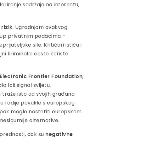
eriranje sadržaja na internetu,
rizik
. Ugradnjom ovakvog
stup privatnim podacima –
rijateljske sile. Kritičari ističu i
jni kriminalci često koriste
Electronic Frontier Foundation
,
o loš signal svijetu,
 traže isto od svojih građana.
 se radije povukle s europskog
i pak moglo naštetiti europskom
nesigurnije alternative.
 prednosti, dok su
negativne