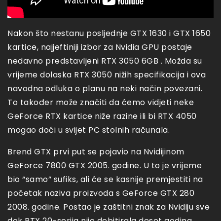
Nakon što nestanu posljednje GTX 1630 i GTX 1650
kartice, najjeftiniji izbor za Nvidia GPU postaje
nedavno predstavljeni RTX 3050 6GB . Možda su
vrijeme dolaska RTX 3050 nižih specifikacija i ova
navodna odluka o planu na neki način povezani.
To također može značiti da ćemo vidjeti neke
GeForce RTX kartice niže razine ili bi RTX 4050
mogao doći u svijet PC stolnih računala.
Brend GTX prvi put se pojavio na Nvidijinom
GeForce 7800 GTX 2005. godine. U to je vrijeme
bio “samo” sufiks, ali će se kasnije premjestiti na
početak naziva proizvoda s GeForce GTX 280
2008. godine. Postao je zaštitni znak za Nvidiju sve
dok RTX 20-serija nije debitirala deset godina