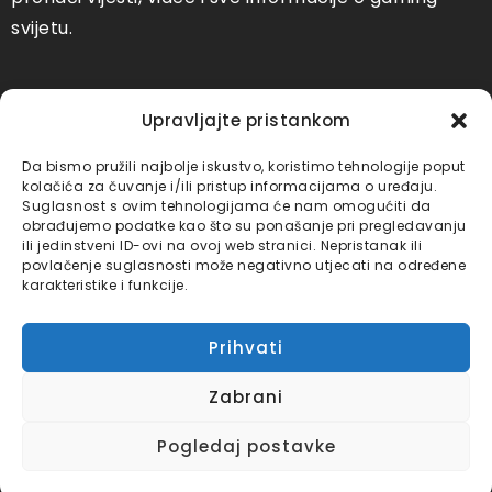
svijetu.
Društvene mreže
Upravljajte pristankom
Bajtbox Youtube
Bajtbox TikTok
Da bismo pružili najbolje iskustvo, koristimo tehnologije poput
kolačića za čuvanje i/ili pristup informacijama o uređaju.
Suglasnost s ovim tehnologijama će nam omogućiti da
obrađujemo podatke kao što su ponašanje pri pregledavanju
Bajtbox
Bajtbox
ili jedinstveni ID-ovi na ovoj web stranici. Nepristanak ili
Instagram
Facebook
povlačenje suglasnosti može negativno utjecati na određene
karakteristike i funkcije.
Linkovi
Prihvati
Kontaktirajte nas
Zabrani
Impressum
Pogledaj postavke
Bajtbox Gaming koristi
Globalhost
hosting usluge.