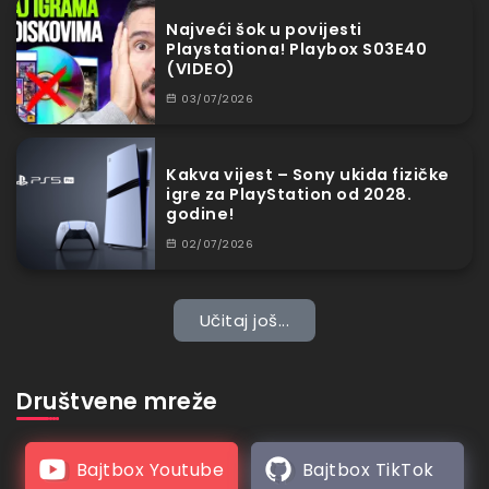
Najveći šok u povijesti
Playstationa! Playbox S03E40
(VIDEO)
03/07/2026
Kakva vijest – Sony ukida fizičke
igre za PlayStation od 2028.
godine!
02/07/2026
Učitaj još...
Društvene mreže
Bajtbox Youtube
Bajtbox TikTok