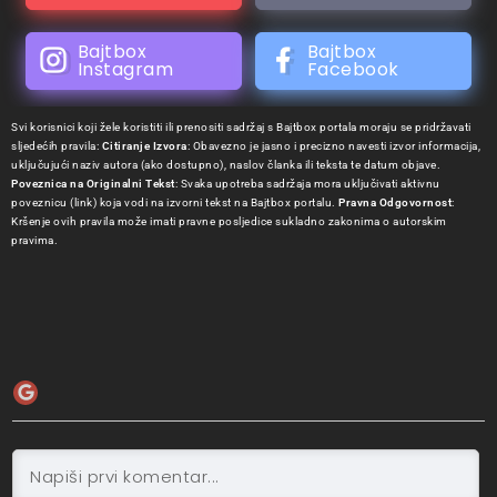
Bajtbox
Bajtbox
Instagram
Facebook
Svi korisnici koji žele koristiti ili prenositi sadržaj s Bajtbox portala moraju se pridržavati
sljedećih pravila:
Citiranje Izvora
: Obavezno je jasno i precizno navesti izvor informacija,
uključujući naziv autora (ako dostupno), naslov članka ili teksta te datum objave.
Poveznica na Originalni Tekst
: Svaka upotreba sadržaja mora uključivati aktivnu
poveznicu (link) koja vodi na izvorni tekst na Bajtbox portalu.
Pravna Odgovornost
:
Kršenje ovih pravila može imati pravne posljedice sukladno zakonima o autorskim
pravima.