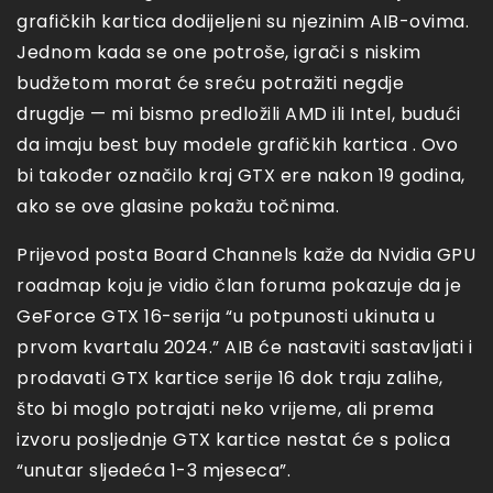
grafičkih kartica dodijeljeni su njezinim AIB-ovima.
Jednom kada se one potroše, igrači s niskim
budžetom morat će sreću potražiti negdje
drugdje — mi bismo predložili AMD ili Intel, budući
da imaju best buy modele grafičkih kartica . Ovo
bi također označilo kraj GTX ere nakon 19 godina,
ako se ove glasine pokažu točnima.
Prijevod posta Board Channels kaže da Nvidia GPU
roadmap koju je vidio član foruma pokazuje da je
GeForce GTX 16-serija “u potpunosti ukinuta u
prvom kvartalu 2024.” AIB će nastaviti sastavljati i
prodavati GTX kartice serije 16 dok traju zalihe,
što bi moglo potrajati neko vrijeme, ali prema
izvoru posljednje GTX kartice nestat će s polica
“unutar sljedeća 1-3 mjeseca”.