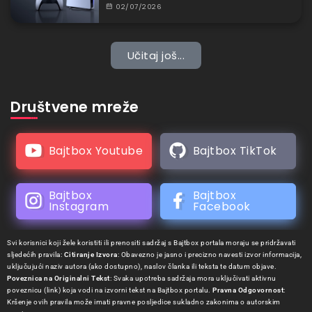
02/07/2026
Učitaj još...
Društvene mreže
Bajtbox Youtube
Bajtbox TikTok
Bajtbox
Bajtbox
Instagram
Facebook
Svi korisnici koji žele koristiti ili prenositi sadržaj s Bajtbox portala moraju se pridržavati
sljedećih pravila:
Citiranje Izvora
: Obavezno je jasno i precizno navesti izvor informacija,
uključujući naziv autora (ako dostupno), naslov članka ili teksta te datum objave.
Poveznica na Originalni Tekst
: Svaka upotreba sadržaja mora uključivati aktivnu
poveznicu (link) koja vodi na izvorni tekst na Bajtbox portalu.
Pravna Odgovornost
:
Kršenje ovih pravila može imati pravne posljedice sukladno zakonima o autorskim