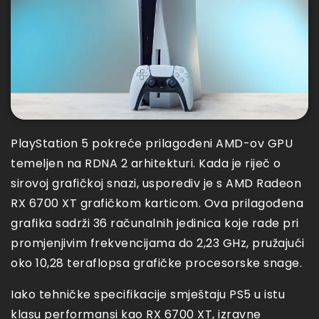
PlayStation 5 pokreće prilagođeni AMD-ov GPU
temeljen na RDNA 2 arhitekturi. Kada je riječ o
sirovoj grafičkoj snazi, usporediv je s AMD Radeon
RX 6700 XT grafičkom karticom. Ova prilagođena
grafika sadrži 36 računalnih jedinica koje rade pri
promjenjivim frekvencijama do 2,23 GHz, pružajući
oko 10,28 teraflopsa grafičke procesorske snage.
Iako tehničke specifikacije smještaju PS5 u istu
klasu performansi kao RX 6700 XT, izravne