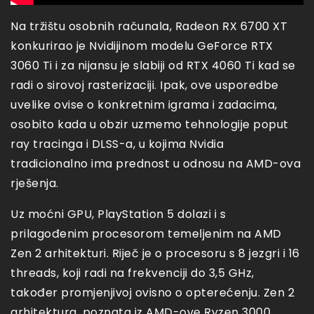
Na tržištu osobnih računala, Radeon RX 6700 XT
konkurirao je Nvidijinom modelu GeForce RTX
3060 Ti i za nijansu je slabiji od RTX 4060 Ti kad se
radi o sirovoj rasterizaciji. Ipak, ove usporedbe
uvelike ovise o konkretnim igrama i zadacima,
osobito kada u obzir uzmemo tehnologije poput
ray tracinga i DLSS-a, u kojima Nvidia
tradicionalno ima prednost u odnosu na AMD-ova
rješenja.
Uz moćni GPU, PlayStation 5 dolazi i s
prilagođenim procesorom temeljenim na AMD
Zen 2 arhitekturi. Riječ je o procesoru s 8 jezgri i 16
threads, koji radi na frekvenciji do 3,5 GHz,
također promjenjivoj ovisno o opterećenju. Zen 2
arhitektura, poznata iz AMD-ove Ryzen 3000