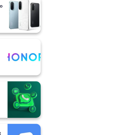
io
i
t