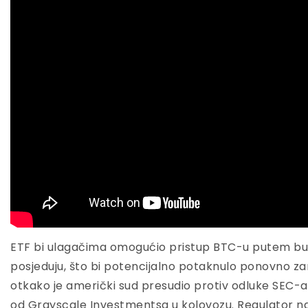
ETF bi ulagačima omogućio pristup BTC-u putem bu
posjeduju, što bi potencijalno potaknulo ponovno za
otkako je američki sud presudio protiv odluke SEC-a 
od Grayscale Investmentsa u kolovozu. Regulator nav