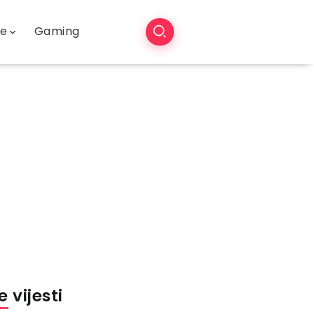
še
Gaming
 vijesti