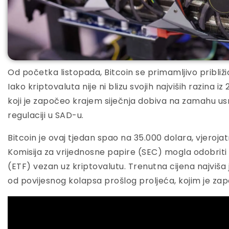
Od početka listopada, Bitcoin se primamljivo približi
Iako kriptovaluta nije ni blizu svojih najviših razina iz
koji je započeo krajem siječnja dobiva na zamahu usr
regulaciji u SAD-u.
Bitcoin je ovaj tjedan spao na 35.000 dolara, vjeroj
Komisija za vrijednosne papire (SEC) mogla odobriti 
(ETF) vezan uz kriptovalutu. Trenutna cijena najviša je
od povijesnog kolapsa prošlog proljeća, kojim je za