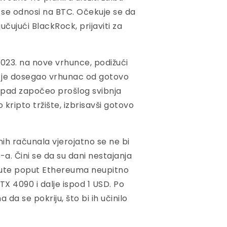
i se odnosi na BTC. Očekuje se da
učujući BlackRock, prijaviti za
023. na nove vrhunce, podižući
in je dosegao vrhunac od gotovo
i pad započeo prošlog svibnja
kripto tržište, izbrisavši gotovo
ih računala vjerojatno se ne bi
-a. Čini se da su dani nestajanja
alute poput Ethereuma neupitno
X 4090 i dalje ispod 1 USD. Po
da se pokriju, što bi ih učinilo