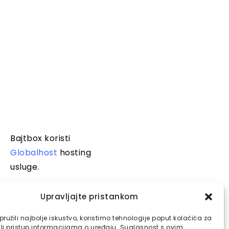
Bajtbox koristi
Globalhost
hosting
usluge.
Upravljajte pristankom
ružili najbolje iskustvo, koristimo tehnologije poput kolačića za
ili pristup informacijama o uređaju. Suglasnost s ovim