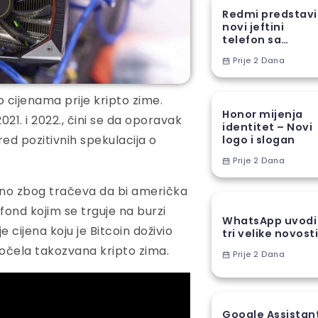
Redmi predstav
novi jeftini
telefon sa
ogromnom
Prije 2 Dana
baterijom
o cijenama prije kripto zime.
Honor mijenja
 2021. i 2022., čini se da oporavak
identitet – Novi
ed pozitivnih spekulacija o
logo i slogan
Prije 2 Dana
atno zbog tračeva da bi američka
fond kojim se trguje na burzi
WhatsApp uvodi
 cijena koju je Bitcoin doživio
tri velike novost
počela takozvana kripto zima.
Prije 2 Dana
Google Assistan