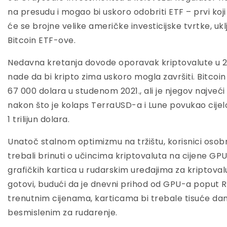
na presudu i mogao bi uskoro odobriti ETF – prvi koj
će se brojne velike američke investicijske tvrtke, uklj
Bitcoin ETF-ove.
Nedavna kretanja dovode oporavak kriptovalute u 2
nade da bi kripto zima uskoro mogla završiti. Bitco
67 000 dolara u studenom 2021., ali je njegov najveć
nakon što je kolaps TerraUSD-a i Lune povukao cijelo 
1 trilijun dolara.
Unatoč stalnom optimizmu na tržištu, korisnici osobn
trebali brinuti o učincima kriptovaluta na cijene GPU
grafičkih kartica u rudarskim uređajima za kriptov
gotovi, budući da je dnevni prihod od GPU-a poput RT
trenutnim cijenama, karticama bi trebale tisuće dana 
besmislenim za rudarenje.