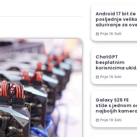
Android 17 bit će
posljednje velik
ažuriranje za ov
Samsung uređaj
Prije 16 Sati
ChatGPT
besplatnim
korisnicima ukid
jedno od najveć
Prije 19 Sati
ograničenja
Galaxy S26 FE
stiže s jednom o
najboljih kamer
funkcija iz S26
Prije 19 Sati
serije