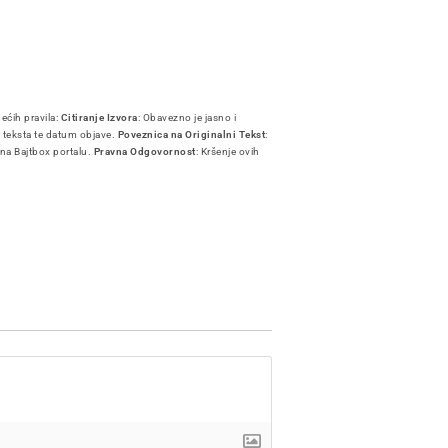
dećih pravila:
Citiranje Izvora
: Obavezno je jasno i
i teksta te datum objave.
Poveznica na Originalni Tekst
:
 na Bajtbox portalu.
Pravna Odgovornost
: Kršenje ovih