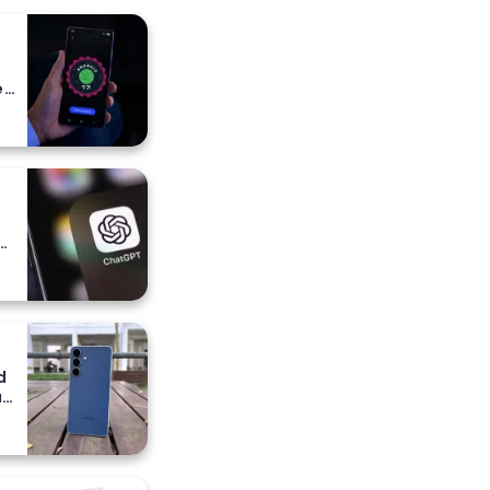
o
e
e
a
ih
d
a