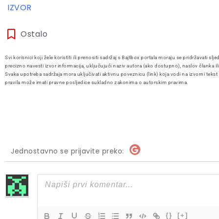
IZVOR
Ostalo
Svi korisnici koji žele koristiti ili prenositi sadržaj s Bajtbox portala moraju se pridržavati slje
precizno navesti izvor informacija, uključujući naziv autora (ako dostupno), naslov članka il
Svaka upotreba sadržaja mora uključivati aktivnu poveznicu (link) koja vodi na izvorni tekst
pravila može imati pravne posljedice sukladno zakonima o autorskim pravima.
Jednostavno se prijavite preko:
{}
[+]