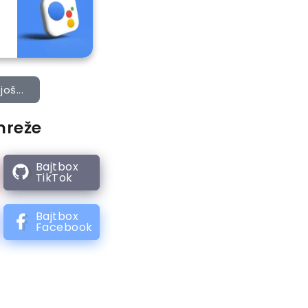
još...
mreže
Bajtbox
TikTok
Bajtbox
Facebook