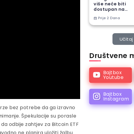
više neće biti
dostupan na
Android
Prije 2 Dana
telefonima
Učitaj 
Društvene 
Bajtbox
Youtube
Bajtbox
Instagram
rze bez potrebe da ga izravno
nimanje. Špekulacije su porasle
da odbije zahtjev za Bitcoin ETF
odno ne planira uložiti žalbu