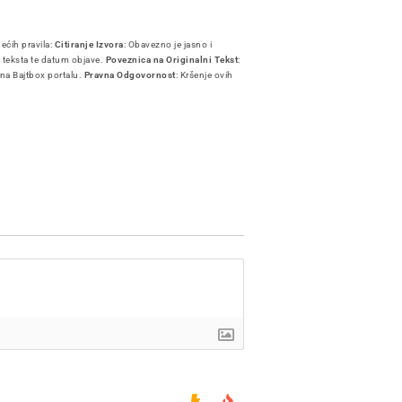
dećih pravila:
Citiranje Izvora
: Obavezno je jasno i
i teksta te datum objave.
Poveznica na Originalni Tekst
:
 na Bajtbox portalu.
Pravna Odgovornost
: Kršenje ovih