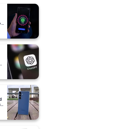
o
e
e
a
ih
d
a