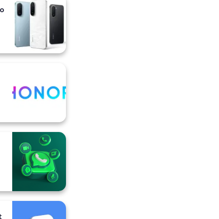
io
i
t