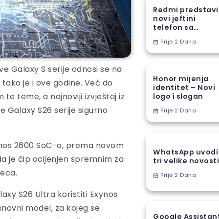
Redmi predstav
novi jeftini
telefon sa
ogromnom
Prije 2 Dana
baterijom
e Galaxy S serije odnosi se na
Honor mijenja
 tako je i ove godine. Već do
identitet – Novi
te teme, a najnoviji izvještaj iz
logo i slogan
e Galaxy S26 serije sigurno
Prije 2 Dana
ynos 2600 SoC-a, prema novom
WhatsApp uvodi
 da je čip ocijenjen spremnim za
tri velike novost
eca.
Prije 2 Dana
axy S26 Ultra koristiti Exynos
snovni model, za kojeg se
Google Assistan