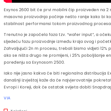
Exynos 2600 bit će prvi mobilni čip proizveden na 
masovna proizvodnja počinje nešto ranije kako bi ko
stabilnost performansi tokom proizvodnog procesa
Trenutno je započela faza tzv. “wafer input”, a očeku
sljedeću fazu proizvodnje između kraja ovog i počet
Zahvaljujući 2n m procesu, trebali bismo vidjeti 12% 
ako se ništa drugo ne promijeni, i 25% poboljšanje e
poređenju sa Exynosom 2500.
Iako nije jasno kakva će biti regionalna distribucija
današnji izvještaj kaže da će najvjerovatnije pokretat
Evropi i Koreji, dok će ostatak svijeta dobiti Snapdra
VIA