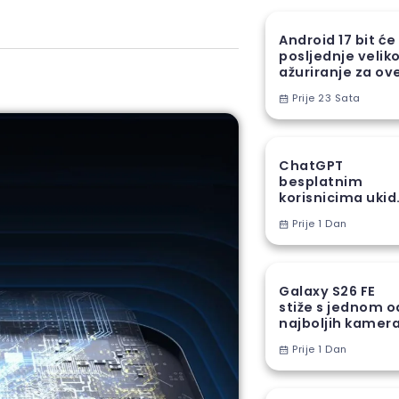
Android 17 bit će
posljednje velik
ažuriranje za ov
Samsung uređaj
Prije 23 Sata
ChatGPT
besplatnim
korisnicima ukid
jedno od najveć
Prije 1 Dan
ograničenja
Galaxy S26 FE
stiže s jednom o
najboljih kamer
funkcija iz S26
Prije 1 Dan
serije