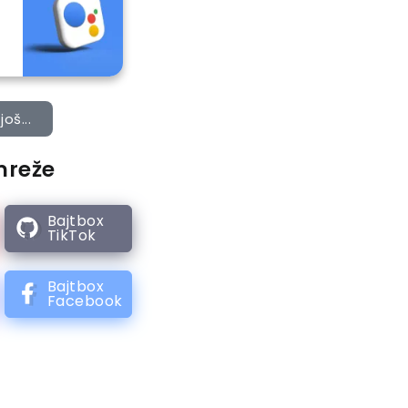
još...
mreže
Bajtbox
TikTok
Bajtbox
Facebook