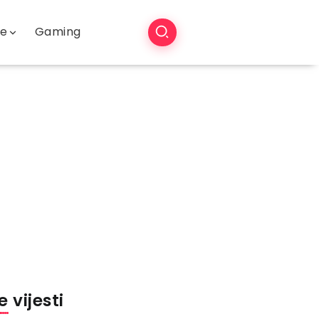
še
Gaming
 vijesti