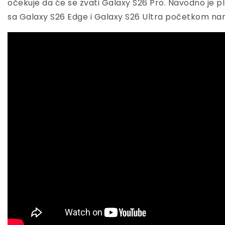
očekuje da će se zvati Galaxy S26 Pro. Navodno je p
sa Galaxy S26 Edge i Galaxy S26 Ultra početkom na