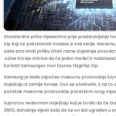
Standardna priča mjesecima prije predstavljanja nov
čip koji će pokretetati modele iz ove serije. Naravno,
sada smo imali priliku čitati razne izvještaje povodom 
Južne Koreje otkriva da će jedan model iz nadolazeć
koristiti Samsungov novi Exynos flagship čip.
Samsung je sada započeo masovnu proizvodnju Ex
izvještaju iz zemlje Koreje. Ovo se očekivalo, s na to
početak masovne proizvodnje početkom ovog mjes
Suprotno nedavnom izvještaju koji je tvrdio da će Gal
2600, današnje vijesti kažu da će on biti ugrađen u o