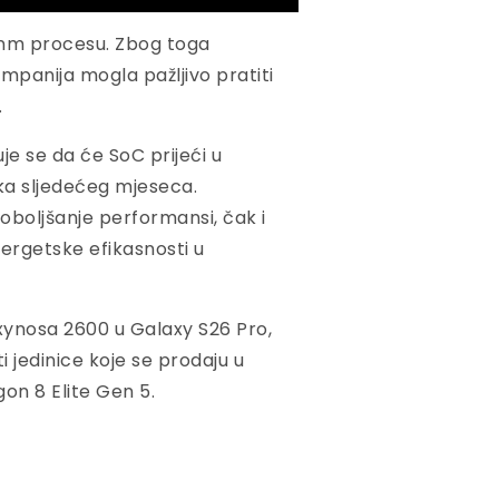
2 nm procesu. Zbog toga
mpanija mogla pažljivo pratiti
.
je se da će SoC prijeći u
ka sljedećeg mjeseca.
poboljšanje performansi, čak i
nergetske efikasnosti u
 Exynosa 2600 u Galaxy S26 Pro,
i jedinice koje se prodaju u
gon 8 Elite Gen 5.