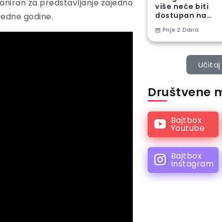
laniran za predstavljanje zajedno
više neće biti
dostupan na
redne godine.
Android
Prije 2 Dana
telefonima
Učitaj 
Društvene 
Bajtbox
Youtube
Bajtbox
Instagram