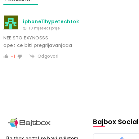
iphone11hypetechtok
10 mjeseci prije
NEE STO EXYNOSSS
opet ce biti pregrijavanjaaa
Odgovori
-1
Bajbox Social
Bajtbox portal se bavi svijetom