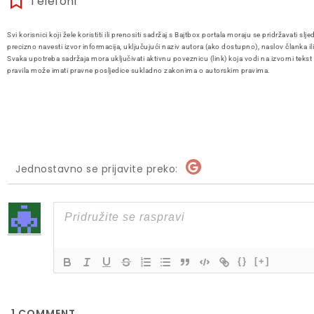
Telefoni
Svi korisnici koji žele koristiti ili prenositi sadržaj s Bajtbox portala moraju se pridržavati slje
precizno navesti izvor informacija, uključujući naziv autora (ako dostupno), naslov članka il
Svaka upotreba sadržaja mora uključivati aktivnu poveznicu (link) koja vodi na izvorni tekst
pravila može imati pravne posljedice sukladno zakonima o autorskim pravima.
Jednostavno se prijavite preko:
{}
[+]
1
COMMENT