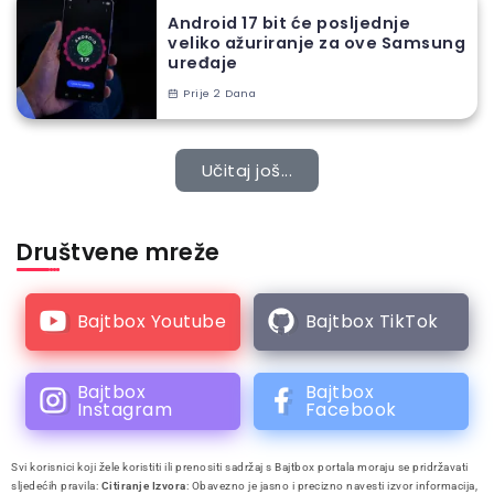
Android 17 bit će posljednje
veliko ažuriranje za ove Samsung
uređaje
Prije 2 Dana
Učitaj još...
Društvene mreže
Bajtbox Youtube
Bajtbox TikTok
Bajtbox
Bajtbox
Instagram
Facebook
Svi korisnici koji žele koristiti ili prenositi sadržaj s Bajtbox portala moraju se pridržavati
sljedećih pravila:
Citiranje Izvora
: Obavezno je jasno i precizno navesti izvor informacija,