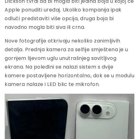
Dickson tvrdi da bi mogla biti jedina boja u kojoj će
Apple ponuditi uređaj. Ukoliko kompanija ipak
odluči predstaviti više opcija, druga boja bi
navodno mogla biti siva ili crna.
Nove fotografije otkrivaju nekoliko zanimljivih
detalja. Prednja kamera za selfije smještena je u
gornjem lijevom uglu unutrašnjeg savitljivog
ekrana. Na poleđini se nalazi sistem s dvije
kamere postavljene horizontalno, dok se u modulu
kamera nalaze i LED blic te mikrofon.