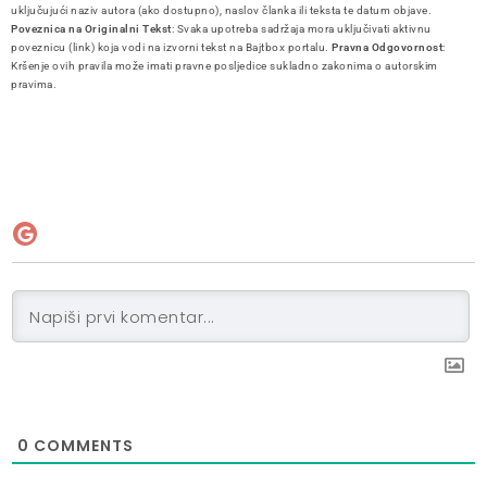
uključujući naziv autora (ako dostupno), naslov članka ili teksta te datum objave.
Poveznica na Originalni Tekst
: Svaka upotreba sadržaja mora uključivati aktivnu
poveznicu (link) koja vodi na izvorni tekst na Bajtbox portalu.
Pravna Odgovornost
:
Kršenje ovih pravila može imati pravne posljedice sukladno zakonima o autorskim
pravima.
0
COMMENTS