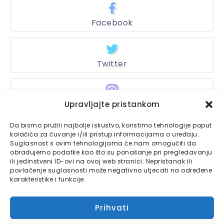
Facebook
Twitter
Upravljajte pristankom
Instagram
Da bismo pružili najbolje iskustvo, koristimo tehnologije poput
kolačića za čuvanje i/ili pristup informacijama o uređaju.
Suglasnost s ovim tehnologijama će nam omogućiti da
Bajtbox
obrađujemo podatke kao što su ponašanje pri pregledavanju
ili jedinstveni ID-ovi na ovoj web stranici. Nepristanak ili
Linkovi
povlačenje suglasnosti može negativno utjecati na određene
Bajtbox koristi
karakteristike i funkcije.
Globalhost
hosting
Kontaktirajte nas
usluge.
Prihvati
Impressum