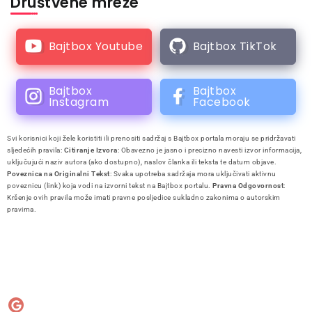
Društvene mreže
Bajtbox Youtube
Bajtbox TikTok
Bajtbox
Bajtbox
Instagram
Facebook
Svi korisnici koji žele koristiti ili prenositi sadržaj s Bajtbox portala moraju se pridržavati
sljedećih pravila:
Citiranje Izvora
: Obavezno je jasno i precizno navesti izvor informacija,
uključujući naziv autora (ako dostupno), naslov članka ili teksta te datum objave.
Poveznica na Originalni Tekst
: Svaka upotreba sadržaja mora uključivati aktivnu
poveznicu (link) koja vodi na izvorni tekst na Bajtbox portalu.
Pravna Odgovornost
:
Kršenje ovih pravila može imati pravne posljedice sukladno zakonima o autorskim
pravima.