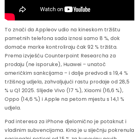
To znači da Appleov udio na kineskom tržištu
pametnih telefona sada iznosi samo 8 %, dok
domaće marke kontroliraju čak 92 % tržišta.
Prema izvješću Counterpoint Researcha za
prodaju (ne isporuke), Huawei – unatoč
američkim sankcijama – i dalje predvodi s 19,4 %
tržišnog udjela, zahvaljujući rastu prodaje od 28,5
% u Q1 2025. Slijede Vivo (17 %), Xiaomi (16,6 %),
Oppo (14,6 %) i Apple na petom mjestu s 14,1 %
udjela.
Pad interesa za iPhone djelomično je potaknut i
vladinim subvencijama. Kina je u siječnju pokrenula
nacionalni poticaj od 15 % za kupovinu novih