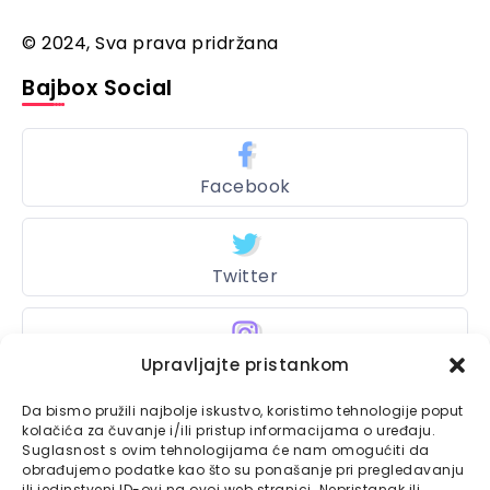
© 2024, Sva prava pridržana
Bajbox Social
Facebook
Twitter
Instagram
Upravljajte pristankom
Da bismo pružili najbolje iskustvo, koristimo tehnologije poput
kolačića za čuvanje i/ili pristup informacijama o uređaju.
Suglasnost s ovim tehnologijama će nam omogućiti da
Bajtbox
obrađujemo podatke kao što su ponašanje pri pregledavanju
ili jedinstveni ID-ovi na ovoj web stranici. Nepristanak ili