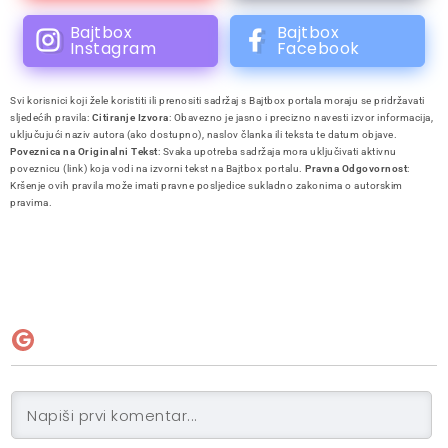
Bajtbox
Bajtbox
Instagram
Facebook
Svi korisnici koji žele koristiti ili prenositi sadržaj s Bajtbox portala moraju se pridržavati
sljedećih pravila:
Citiranje Izvora
: Obavezno je jasno i precizno navesti izvor informacija,
uključujući naziv autora (ako dostupno), naslov članka ili teksta te datum objave.
Poveznica na Originalni Tekst
: Svaka upotreba sadržaja mora uključivati aktivnu
poveznicu (link) koja vodi na izvorni tekst na Bajtbox portalu.
Pravna Odgovornost
:
Kršenje ovih pravila može imati pravne posljedice sukladno zakonima o autorskim
pravima.