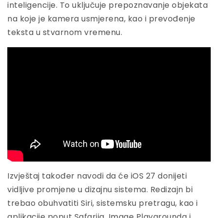
inteligencije. To uključuje prepoznavanje objekata
na koje je kamera usmjerena, kao i prevođenje
teksta u stvarnom vremenu.
Izvještaj također navodi da će iOS 27 donijeti
vidljive promjene u dizajnu sistema. Redizajn bi
trebao obuhvatiti Siri, sistemsku pretragu, kao i
aplikacije poput Safarija, Image Playgrounda i