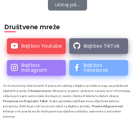
Učitaj još...
Društvene mreže
Bajtbox Youtube
Bajtbox TikTok
Bajtbox
Bajtbox
Instagram
Facebook
Svi korisnici koji žele koristiti ili prenositi sadržaj s Bajtbox portala moraju se pridržavati
sljedećih pravila:
Citiranje Izvora
: Obavezno je jasno i precizno navesti izvor informacija,
uključujući naziv autora (ako dostupno), naslov članka ili teksta te datum objave.
Poveznica na Originalni Tekst
: Svaka upotreba sadržaja mora uključivati aktivnu
poveznicu (link) koja vodi na izvorni tekst na Bajtbox portalu.
Pravna Odgovornost
:
Kršenje ovih pravila može imati pravne posljedice sukladno zakonima o autorskim
pravima.