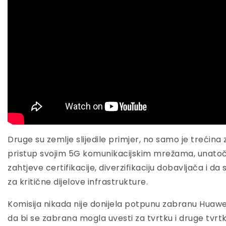
Druge su zemlje slijedile primjer, no samo je trećin
pristup svojim 5G komunikacijskim mrežama, unato
zahtjeve certifikacije, diverzifikaciju dobavljača i da
za kritične dijelove infrastrukture.
Komisija nikada nije donijela potpunu zabranu Huaweij
da bi se zabrana mogla uvesti za tvrtku i druge tvrt