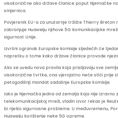
visokorizične ako države članice poput Njemačke 
smjernica.
Povjerenik EU-a za unutarnje tržište Thierry Breton r
zabranjuje Huaweiju njihove 5G komunikacijske mreže
sigurnost Unije.
Izvršni ogranak Europske komisije sljedećih će tjedan
napretku o tome kako države članice provode njezi
Ako se uvedu nova pravila koja prisiljavaju sve zeml
visokorizične tvrtke, ona vjerojatno neće stići prije
petogodišnji mandat sadašnje Europske komisije.
Iako je Njemačka jedna od zemalja koja nije izravno 
telekomunikacijskoj mreži, vladin izvor rekao je Reu
bi riješio sigurnosne probleme. U međuvremenu, Por
Huaweiju korištenje neke 5G opreme.