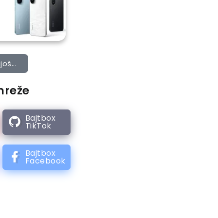
još...
mreže
Bajtbox
TikTok
Bajtbox
Facebook