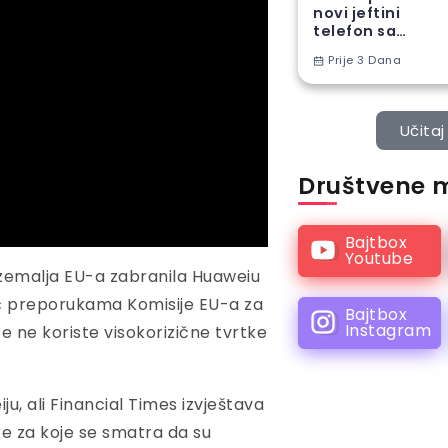
novi jeftini
telefon sa
ogromnom
Prije 3 Dana
baterijom
Učitaj 
Društvene 
Bajtbox
Youtube
a zemalja EU-a zabranila Huaweiu
č preporukama Komisije EU-a za
Bajtbox
Instagram
 se ne koriste visokorizične tvrtke
u, ali Financial Times izvještava
ke za koje se smatra da su