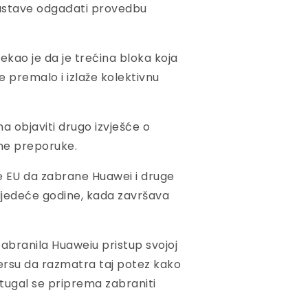
nastave odgađati provedbu
ekao je da je trećina bloka koja
 premalo i izlaže kolektivnu
a objaviti drugo izvješće o
ne preporuke.
je EU da zabrane Huawei i druge
 sljedeće godine, kada završava
zabranila Huaweiu pristup svojoj
tersu da razmatra taj potez kako
tugal se priprema zabraniti