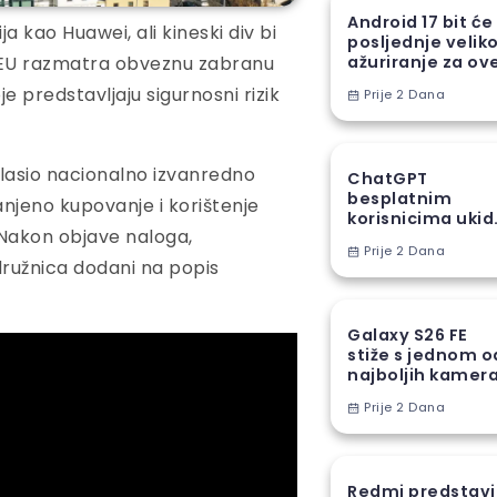
Android 17 bit će
 kao Huawei, ali kineski div bi
posljednje velik
. EU razmatra obveznu zabranu
ažuriranje za ov
Samsung uređaj
 predstavljaju sigurnosni rizik
Prije 2 Dana
glasio nacionalno izvanredno
ChatGPT
besplatnim
njeno kupovanje i korištenje
korisnicima ukid
 Nakon objave naloga,
jedno od najveć
Prije 2 Dana
ograničenja
odružnica dodani na popis
Galaxy S26 FE
stiže s jednom o
najboljih kamer
funkcija iz S26
Prije 2 Dana
serije
Redmi predstav