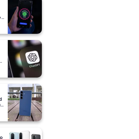
o
e
e
a
ih
d
a
io