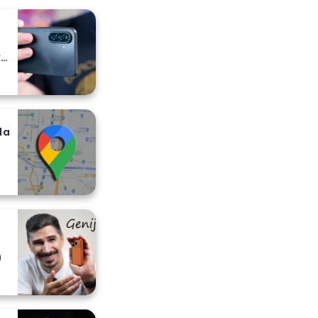
y
da
)