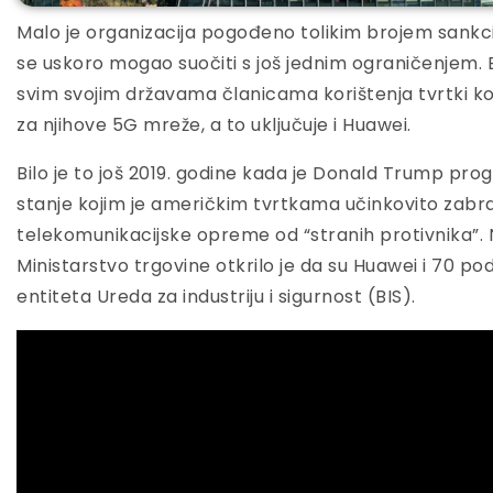
Malo je organizacija pogođeno tolikim brojem sankcija
se uskoro mogao suočiti s još jednim ograničenjem
svim svojim državama članicama korištenja tvrtki koje
za njihove 5G mreže, a to uključuje i Huawei.
Bilo je to još 2019. godine kada je Donald Trump pro
stanje kojim je američkim tvrtkama učinkovito zabra
telekomunikacijske opreme od “stranih protivnika”.
Ministarstvo trgovine otkrilo je da su Huawei i 70 p
entiteta Ureda za industriju i sigurnost (BIS).