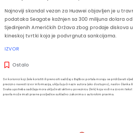
Najnoviji skandal vezan za Huawei objavljen je u trav
podataka Seagate kažnjen sa 300 milijuna dolara od
Sjedinjenih Američkih Država zbog prodaje diskova u v
kineskoj tvrtki koja je podvrgnuta sankcijama.
IZVOR
Ostalo
Svi korisnici koji žele koristiti ili prenositi sadržaj s Bajtbox portala moraju se pridržavati slje
precizno navesti izvor informacija, uključujući naziv autora (ako dostupno), naslov članka il
Svaka upotreba sadržaja mora uključivati aktivnu poveznicu (link) koja vodi na izvorni tekst
pravila može imati pravne posljedice sukladno zakonima o autorskim pravima.