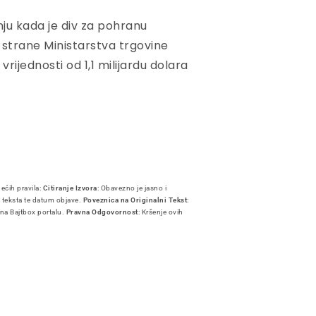
nju kada je div za pohranu
 strane Ministarstva trgovine
rijednosti od 1,1 milijardu dolara
dećih pravila:
Citiranje Izvora
: Obavezno je jasno i
i teksta te datum objave.
Poveznica na Originalni Tekst
:
 na Bajtbox portalu.
Pravna Odgovornost
: Kršenje ovih