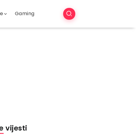
še
Gaming
 vijesti