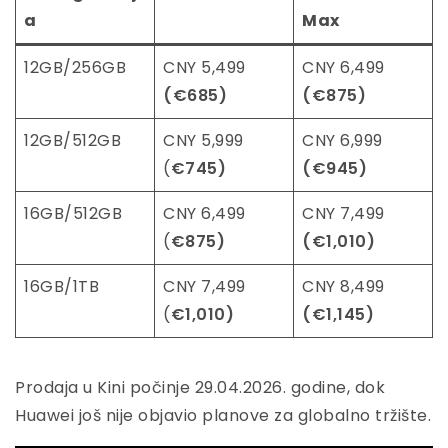
a
Max
12GB/256GB
CNY 5,499
CNY 6,499
(€685)
(€875)
12GB/512GB
CNY 5,999
CNY 6,999
(
€745)
(€945)
16GB/512GB
CNY 6,499
CNY 7,499
(
€875)
(€1,010)
16GB/1TB
CNY 7,499
CNY 8,499
(
€1,010)
(€1,145)
Prodaja u Kini počinje 29.04.2026. godine, dok
Huawei još nije objavio planove za globalno tržište.