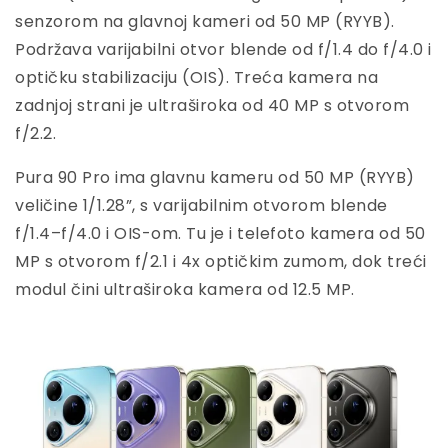
senzorom na glavnoj kameri od 50 MP (RYYB).
Podržava varijabilni otvor blende od f/1.4 do f/4.0 i
optičku stabilizaciju (OIS). Treća kamera na
zadnjoj strani je ultraširoka od 40 MP s otvorom
f/2.2.
Pura 90 Pro ima glavnu kameru od 50 MP (RYYB)
veličine 1/1.28”, s varijabilnim otvorom blende
f/1.4–f/4.0 i OIS-om. Tu je i telefoto kamera od 50
MP s otvorom f/2.1 i 4x optičkim zumom, dok treći
modul čini ultraširoka kamera od 12.5 MP.