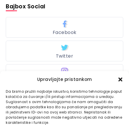
Bajbox Social
Facebook
Twitter
Instagram
Upravljajte pristankom
Da bismo pružili najbolje iskustvo, koristimo tehnologije poput
kolačića za čuvanje i/ili pristup informacijama o uređaju.
Suglasnost s ovim tehnologijama će nam omogućiti da
Bajtbox
obrađujemo podatke kao što su ponašanje pri pregledavanju
ili jedinstveni ID-ovi na ovoj web stranici. Nepristanak ili
Linkovi
Bajtbox koristi
povlačenje suglasnosti može negativno utjecati na određene
karakteristike i funkcije.
Globalhost
hosting