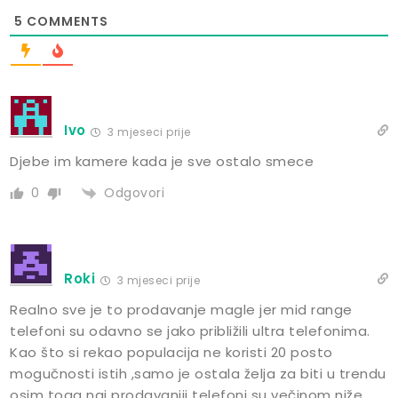
5
COMMENTS
Ivo
3 mjeseci prije
Djebe im kamere kada je sve ostalo smece
Odgovori
0
Roki
3 mjeseci prije
Realno sve je to prodavanje magle jer mid range
telefoni su odavno se jako približili ultra telefonima.
Kao što si rekao populacija ne koristi 20 posto
mogučnosti istih ,samo je ostala želja za biti u trendu
osim toga naj prodavaniji telefoni su večinom niže