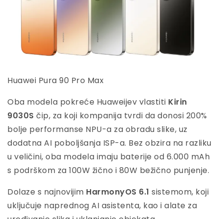
Huawei Pura 90 Pro Max
Oba modela pokreće Huaweijev vlastiti
Kirin
9030S
čip, za koji kompanija tvrdi da donosi 200%
bolje performanse NPU-a za obradu slike, uz
dodatna AI poboljšanja ISP-a. Bez obzira na razliku
u veličini, oba modela imaju baterije od 6.000 mAh
s podrškom za 100W žično i 80W bežično punjenje.
Dolaze s najnovijim
HarmonyOS 6.1
sistemom, koji
uključuje naprednog AI asistenta, kao i alate za