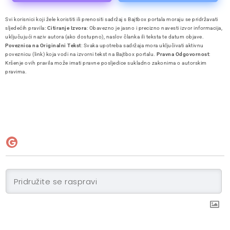
Svi korisnici koji žele koristiti ili prenositi sadržaj s Bajtbox portala moraju se pridržavati
sljedećih pravila:
Citiranje Izvora
: Obavezno je jasno i precizno navesti izvor informacija,
uključujući naziv autora (ako dostupno), naslov članka ili teksta te datum objave.
Poveznica na Originalni Tekst
: Svaka upotreba sadržaja mora uključivati aktivnu
poveznicu (link) koja vodi na izvorni tekst na Bajtbox portalu.
Pravna Odgovornost
:
Kršenje ovih pravila može imati pravne posljedice sukladno zakonima o autorskim
pravima.