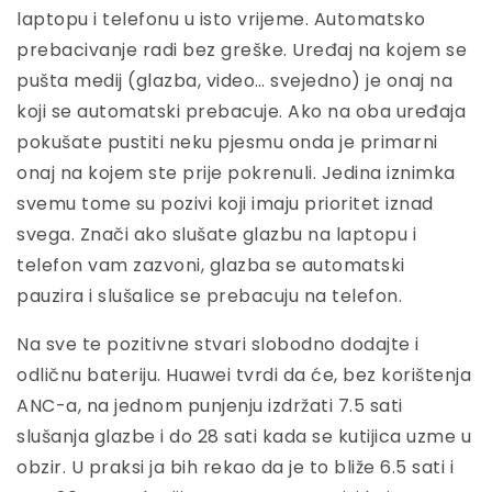
laptopu i telefonu u isto vrijeme. Automatsko
prebacivanje radi bez greške. Uređaj na kojem se
pušta medij (glazba, video… svejedno) je onaj na
koji se automatski prebacuje. Ako na oba uređaja
pokušate pustiti neku pjesmu onda je primarni
onaj na kojem ste prije pokrenuli. Jedina iznimka
svemu tome su pozivi koji imaju prioritet iznad
svega. Znači ako slušate glazbu na laptopu i
telefon vam zazvoni, glazba se automatski
pauzira i slušalice se prebacuju na telefon.
Na sve te pozitivne stvari slobodno dodajte i
odličnu bateriju. Huawei tvrdi da će, bez korištenja
ANC-a, na jednom punjenju izdržati 7.5 sati
slušanja glazbe i do 28 sati kada se kutijica uzme u
obzir. U praksi ja bih rekao da je to bliže 6.5 sati i