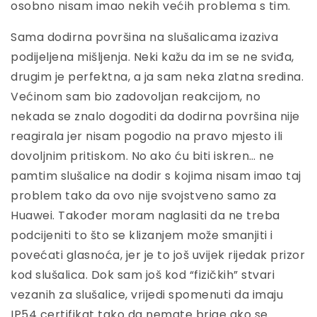
osobno nisam imao nekih većih problema s tim.
Sama dodirna površina na slušalicama izaziva
podijeljena mišljenja. Neki kažu da im se ne sviđa,
drugim je perfektna, a ja sam neka zlatna sredina.
Većinom sam bio zadovoljan reakcijom, no
nekada se znalo dogoditi da dodirna površina nije
reagirala jer nisam pogodio na pravo mjesto ili
dovoljnim pritiskom. No ako ću biti iskren… ne
pamtim slušalice na dodir s kojima nisam imao taj
problem tako da ovo nije svojstveno samo za
Huawei. Također moram naglasiti da ne treba
podcijeniti to što se klizanjem može smanjiti i
povećati glasnoća, jer je to još uvijek rijedak prizor
kod slušalica. Dok sam još kod “fizičkih” stvari
vezanih za slušalice, vrijedi spomenuti da imaju
IP54 certifikat tako da nemate brige ako se