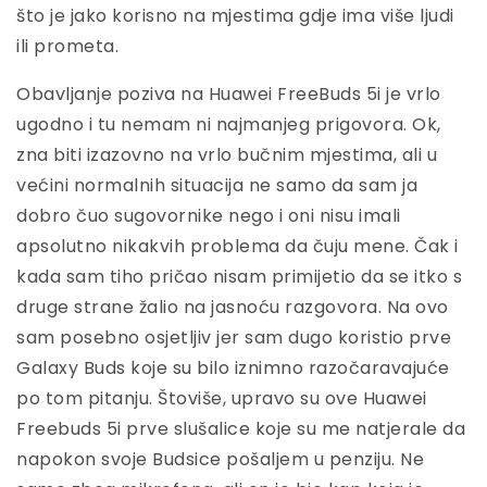
što je jako korisno na mjestima gdje ima više ljudi
ili prometa.
Obavljanje poziva na Huawei FreeBuds 5i je vrlo
ugodno i tu nemam ni najmanjeg prigovora. Ok,
zna biti izazovno na vrlo bučnim mjestima, ali u
većini normalnih situacija ne samo da sam ja
dobro čuo sugovornike nego i oni nisu imali
apsolutno nikakvih problema da čuju mene. Čak i
kada sam tiho pričao nisam primijetio da se itko s
druge strane žalio na jasnoću razgovora. Na ovo
sam posebno osjetljiv jer sam dugo koristio prve
Galaxy Buds koje su bilo iznimno razočaravajuće
po tom pitanju. Štoviše, upravo su ove Huawei
Freebuds 5i prve slušalice koje su me natjerale da
napokon svoje Budsice pošaljem u penziju. Ne