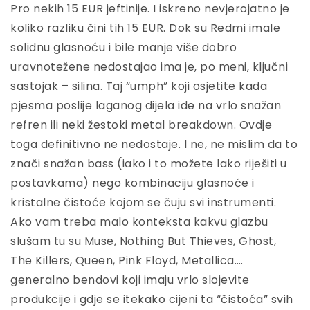
Pro nekih 15 EUR jeftinije. I iskreno nevjerojatno je
koliko razliku čini tih 15 EUR. Dok su Redmi imale
solidnu glasnoću i bile manje više dobro
uravnotežene nedostajao ima je, po meni, ključni
sastojak – silina. Taj “umph” koji osjetite kada
pjesma poslije laganog dijela ide na vrlo snažan
refren ili neki žestoki metal breakdown. Ovdje
toga definitivno ne nedostaje. I ne, ne mislim da to
znači snažan bass (iako i to možete lako riješiti u
postavkama) nego kombinaciju glasnoće i
kristalne čistoće kojom se čuju svi instrumenti.
Ako vam treba malo konteksta kakvu glazbu
slušam tu su Muse, Nothing But Thieves, Ghost,
The Killers, Queen, Pink Floyd, Metallica….
generalno bendovi koji imaju vrlo slojevite
produkcije i gdje se itekako cijeni ta “čistoća” svih