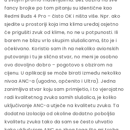
fancy brojke po tom pitanju su identične kao
Redmi Buds 4 Pro – čisto OK i ništa više. Npr. ako
sjedite u prostoriji koja ima klima uređaj osjetno
će prigušiti zvuk od klime, no ne u potpunosti. Ili
barem ne blizu vrlo skupim slušalicama, što je i
očekivano. Koristio sam ih na nekoliko avionskih
putovanja i tu je slična stvar, no meni je osobno
ovo dovoljno dobro – pogotovo s obzirom na
cijenu. U aplikaciji se može birati između nekoliko
nivoa ANC-a (ugodno, općenito i Ultra). Jedna
zanimljiva stvar koju sam primijetio, i to vjerojatno
radi kvalitetnog zvuka samih slušalica, je koliko
uključivanje ANC-a utječe na kvalitetu zvuka. Ta
dodatna izolacija od okoline dodatno poboljša
kvalitetu zvuka tako da sam se često uhvatio
kako uključujem ANC ne zbog toga što mi treba,