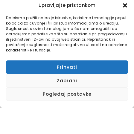
Poveznica na Originalni Tekst
: Svaka upotreba sadržaja mora uključivati aktivnu
Upravljajte pristankom
poveznicu (link) koja vodi na izvorni tekst na Bajtbox portalu.
Pravna Odgovornost
:
Kršenje ovih pravila može imati pravne posljedice sukladno zakonima o autorskim
Da bismo pružili najbolje iskustvo, koristimo tehnologije poput
pravima.
kolačića za čuvanje i/ili pristup informacijama o uređaju.
Suglasnost s ovim tehnologijama će nam omogućiti da
obrađujemo podatke kao što su ponašanje pri pregledavanju
ili jedinstveni ID-ovi na ovoj web stranici. Nepristanak ili
povlačenje suglasnosti može negativno utjecati na određene
karakteristike i funkcije.
Prihvati
Zabrani
Pogledaj postavke
0
COMMENTS