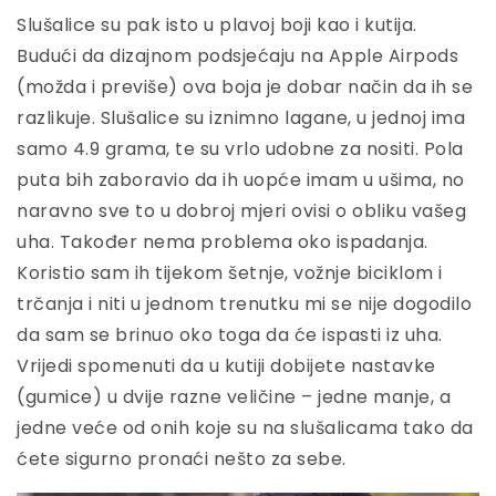
Slušalice su pak isto u plavoj boji kao i kutija.
Budući da dizajnom podsjećaju na Apple Airpods
(možda i previše) ova boja je dobar način da ih se
razlikuje. Slušalice su iznimno lagane, u jednoj ima
samo 4.9 grama, te su vrlo udobne za nositi. Pola
puta bih zaboravio da ih uopće imam u ušima, no
naravno sve to u dobroj mjeri ovisi o obliku vašeg
uha. Također nema problema oko ispadanja.
Koristio sam ih tijekom šetnje, vožnje biciklom i
trčanja i niti u jednom trenutku mi se nije dogodilo
da sam se brinuo oko toga da će ispasti iz uha.
Vrijedi spomenuti da u kutiji dobijete nastavke
(gumice) u dvije razne veličine – jedne manje, a
jedne veće od onih koje su na slušalicama tako da
ćete sigurno pronaći nešto za sebe.