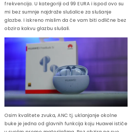
frekvencija. U kategoriji od 99 EURA i ispod ovo su
mi bez sumnje najdraže slušalice za slušanje
glazbe. I iskreno mislim da će vam biti odlične bez
obzira kakvu glazbu slušali.
Osim kvalitete zvuka, ANC tj. uklanjanje okolne
buke je jedna od glavnih funkcija koju Huawei ističe
u svojim promo materijalima. Bez obzira na sve