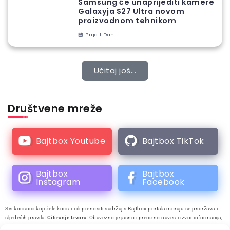
Samsung će unaprijediti kamere
Galaxyja S27 Ultra novom
proizvodnom tehnikom
Prije 1 Dan
Učitaj još...
Društvene mreže
Bajtbox Youtube
Bajtbox TikTok
Bajtbox
Bajtbox
Instagram
Facebook
Svi korisnici koji žele koristiti ili prenositi sadržaj s Bajtbox portala moraju se pridržavati
sljedećih pravila:
Citiranje Izvora
: Obavezno je jasno i precizno navesti izvor informacija,
uključujući naziv autora (ako dostupno), naslov članka ili teksta te datum objave.