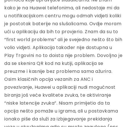
kako je na Huawei telefonima, ali nedostaje mi da
u notifikacijskom centru mogu odmah vidjeti koliki
je postotak baterije na slušalicama. Ovdje moram
ući u aplikaciju da bih to provjerio. Znam da su to
“first world problems” ali je svejedno nešto što bih
volio vidjeti. Aplikacija također nije dostupna u
Play Trgovini no to doista nije problem. Dovoljno je
da se skenira QR kod na kutiji, aplikacija se
preuzme i kasnije bez problema sama ažurira.
Osim klasičnih opcija vezanih za ANC i
povezivanje, Huawei u aplikaciji nudi mogućnost
biranja još veće kvalitete zvuka, te aktiviranje
“niske latencije zvuka”. Nisam primijetio da ta
opcija nešto pomaže u igrama, ali u postavkama
ionako piše da služi za izbjegavanje prekidanja
veze u okruženjima gdje su mreže zagušene (npr.