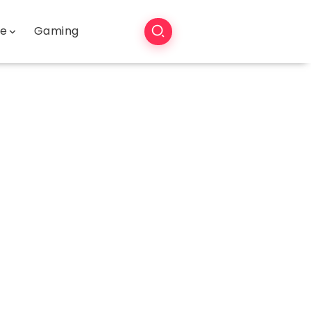
še
Gaming