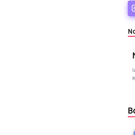
Na
I
B