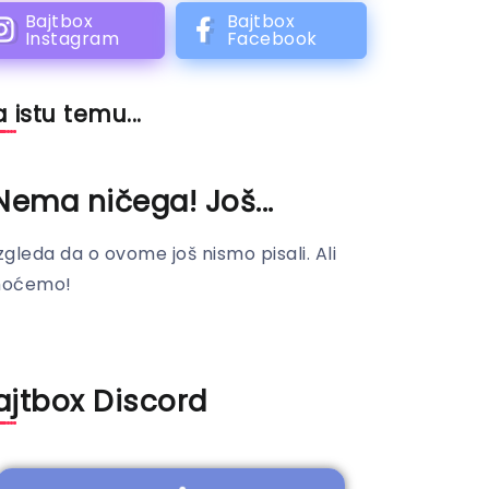
Bajtbox
Bajtbox
Instagram
Facebook
 istu temu...
Nema ničega! Još...
zgleda da o ovome još nismo pisali. Ali
hoćemo!
ajtbox Discord