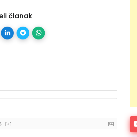
eli članak
}
[+]