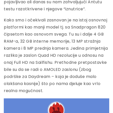
pojavljivao ali danas su nam zahvaljujući Antutu
testu razotkrivene i njegove “iznutrice”.
Kako smo i očekivali zasnovan je na istoj osnovnoj
platformi kao manji model tj. sa Snadpragon 820
čipsetom kao osnovom svega. Tu su i dalje 4 GB
RAM-a, 32 GB interne memorije, 13 MP stražnja
kamera i 8 MP prednja kamera. Jedina primjetnija
razlika je zaslon Quad HD rezolucije u odnosu na
onaj Full HD na Sailfishu. Prethodne pretpostavke
bile su da se radi o AMOLED zaslonu (zbog
podrške za Daydream – koja je doduše malo
olakšana kasnije) što po nama djeluje kao vrlo
realna mogućnost.