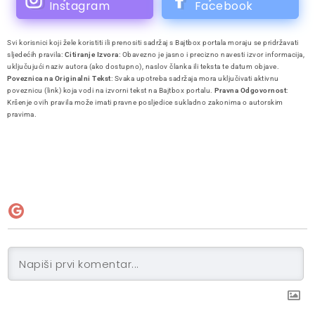
Instagram
Facebook
Svi korisnici koji žele koristiti ili prenositi sadržaj s Bajtbox portala moraju se pridržavati
sljedećih pravila:
Citiranje Izvora
: Obavezno je jasno i precizno navesti izvor informacija,
uključujući naziv autora (ako dostupno), naslov članka ili teksta te datum objave.
Poveznica na Originalni Tekst
: Svaka upotreba sadržaja mora uključivati aktivnu
poveznicu (link) koja vodi na izvorni tekst na Bajtbox portalu.
Pravna Odgovornost
:
Kršenje ovih pravila može imati pravne posljedice sukladno zakonima o autorskim
pravima.