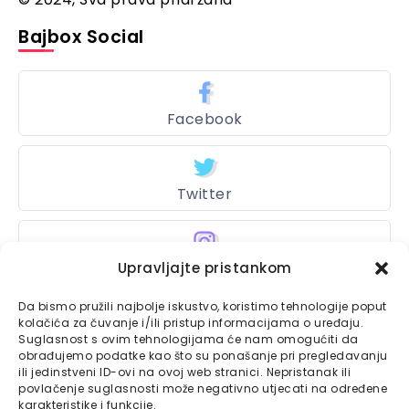
Bajbox Social
Facebook
Twitter
Instagram
Upravljajte pristankom
Da bismo pružili najbolje iskustvo, koristimo tehnologije poput
kolačića za čuvanje i/ili pristup informacijama o uređaju.
Suglasnost s ovim tehnologijama će nam omogućiti da
Bajtbox
obrađujemo podatke kao što su ponašanje pri pregledavanju
ili jedinstveni ID-ovi na ovoj web stranici. Nepristanak ili
Linkovi
Bajtbox koristi
povlačenje suglasnosti može negativno utjecati na određene
karakteristike i funkcije.