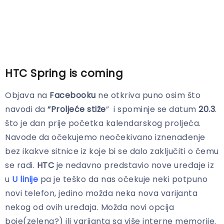
HTC Spring is coming
Objava na
Facebooku
ne otkriva puno osim što
navodi da
“Proljeće stiže
” i spominje se datum
20.3
.
što je dan prije početka kalendarskog proljeća.
Navode da očekujemo neočekivano iznenađenje
bez ikakve sitnice iz koje bi se dalo zaključiti o čemu
se radi.
HTC
je nedavno predstavio nove uređaje iz
u
U linije
pa je teško da nas očekuje neki potpuno
novi telefon, jedino možda neka nova varijanta
nekog od ovih uređaja. Možda novi opcija
boje(zelena?) ili varijanta sa više interne memorije.