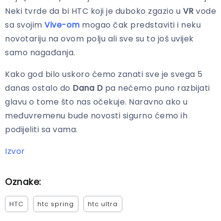
Neki tvrde da bi HTC koji je duboko zgazio u
VR
vode
sa svojim
Vive-om
mogao čak predstaviti i neku
novotariju na ovom polju ali sve su to još uvijek
samo nagađanja.
Kako god bilo uskoro ćemo zanati sve je svega 5
danas ostalo do
Dana D
pa nećemo puno razbijati
glavu o tome što nas očekuje. Naravno ako u
međuvremenu bude novosti sigurno ćemo ih
podijeliti sa vama.
Izvor
Oznake:
HTC
htc spring
htc ultra