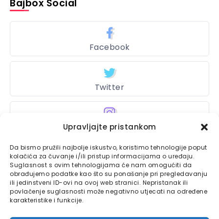
Bajbox Social
Facebook
Twitter
Instagram
Upravljajte pristankom
Da bismo pružili najbolje iskustvo, koristimo tehnologije poput
kolačića za čuvanje i/ili pristup informacijama o uređaju.
Suglasnost s ovim tehnologijama će nam omogućiti da
Bajtbox
obrađujemo podatke kao što su ponašanje pri pregledavanju
ili jedinstveni ID-ovi na ovoj web stranici. Nepristanak ili
Linkovi
Bajtbox koristi
povlačenje suglasnosti može negativno utjecati na određene
karakteristike i funkcije.
Globalhost
hosting
Kontaktirajte nas