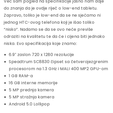
Već sam pogled na specifikacije jasno nam daje
do znanja da je ovdje riječ o low-end tabletu.
Zapravo, toliko je low-end da se ne sjećamo ni
jednog HTC-ovog telefona koji je išao toliko
“nisko”. Nadamo se da se ovo neće previše
odraziti na kvalitetu te da će i cijena biti jednako
niska. Evo specifikacija koje znamo:
6.9″ zaslon 720 x 1280 rezolucije
Speadtrum SC8830 čipset sa četverojezgrenim
procesorom na 1.3 GHz i MALI 400 MP2 GPU-om
1 GB RAM-a
16 GB interne memorije
5 MP prednja kamera
5 MP stražnja kamera
Android 5.0 Lollipop