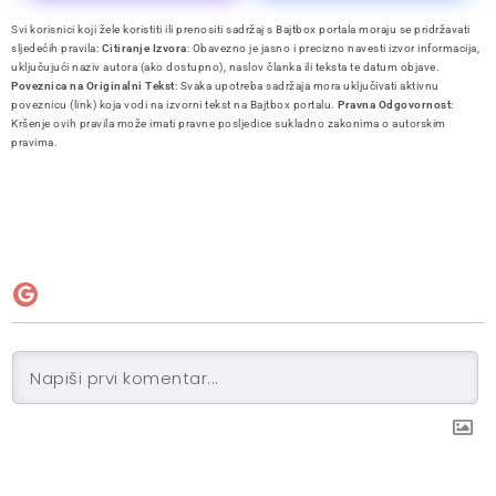
Svi korisnici koji žele koristiti ili prenositi sadržaj s Bajtbox portala moraju se pridržavati
sljedećih pravila:
Citiranje Izvora
: Obavezno je jasno i precizno navesti izvor informacija,
uključujući naziv autora (ako dostupno), naslov članka ili teksta te datum objave.
Poveznica na Originalni Tekst
: Svaka upotreba sadržaja mora uključivati aktivnu
poveznicu (link) koja vodi na izvorni tekst na Bajtbox portalu.
Pravna Odgovornost
:
Kršenje ovih pravila može imati pravne posljedice sukladno zakonima o autorskim
pravima.