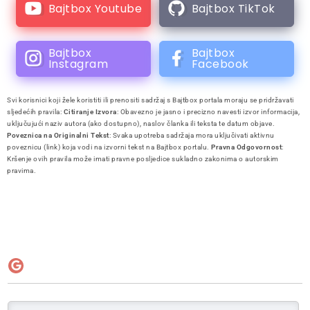
Bajtbox Youtube
Bajtbox TikTok
Bajtbox
Bajtbox
Instagram
Facebook
Svi korisnici koji žele koristiti ili prenositi sadržaj s Bajtbox portala moraju se pridržavati
sljedećih pravila:
Citiranje Izvora
: Obavezno je jasno i precizno navesti izvor informacija,
uključujući naziv autora (ako dostupno), naslov članka ili teksta te datum objave.
Poveznica na Originalni Tekst
: Svaka upotreba sadržaja mora uključivati aktivnu
poveznicu (link) koja vodi na izvorni tekst na Bajtbox portalu.
Pravna Odgovornost
:
Kršenje ovih pravila može imati pravne posljedice sukladno zakonima o autorskim
pravima.