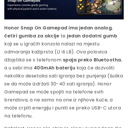
Honor Snap On Gamepad ima jedan analog
,
četiri gumba za akcije
te
jedan dodatni gumb
koji se u igraćih konzola nalazi na mjestu
odmaranja kažiprsta (L1 ili LB). Ova polovica
džojstika se s telefonom
spaja preko Bluetootha
,
a u sebi ima
400mAh bateriju
koja će dozvoliti
nekoliko desetaka sati igranja bez punjenja (šuška
se da može izdržati 30-40 sati igranja). Honor
Gamepad se može spojiti na telefone svih
brendova, a ne samo na one iz njihove kuće, a
može crpiti energiju i puniti se preko USB-C utora
na telefonu.