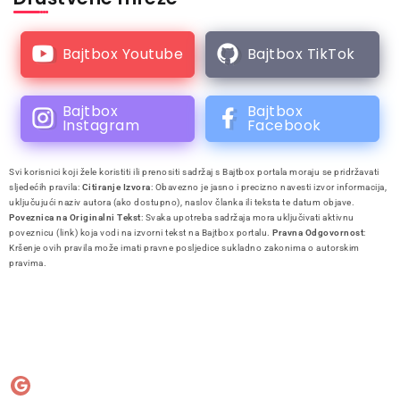
Bajtbox Youtube
Bajtbox TikTok
Bajtbox
Bajtbox
Instagram
Facebook
Svi korisnici koji žele koristiti ili prenositi sadržaj s Bajtbox portala moraju se pridržavati
sljedećih pravila:
Citiranje Izvora
: Obavezno je jasno i precizno navesti izvor informacija,
uključujući naziv autora (ako dostupno), naslov članka ili teksta te datum objave.
Poveznica na Originalni Tekst
: Svaka upotreba sadržaja mora uključivati aktivnu
poveznicu (link) koja vodi na izvorni tekst na Bajtbox portalu.
Pravna Odgovornost
:
Kršenje ovih pravila može imati pravne posljedice sukladno zakonima o autorskim
pravima.