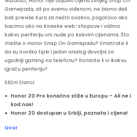
Nažalost, Honor nije objavio cijenu svojeg Snap On
Gamepada, ali po svemu viđenom, ne bismo dali
baš previše Eura za nešto ovakvo, pogotovo ako
bacimo oko na kineske web-shopove i vidimo
kakvu periferiju oni nude po kakvim cijenama. Što
mislite o Honor Snap On Gamepadu? Smatrate li
da su ovoliko tipki i jedan analog dovoljni za
ugodniji gaming na telefonu? Koristite li vi ikakvu
igraću periferiju?
Slični članci:
Honor 20 Pro konačno stiže u Europu – Ali ne i
kod nas!
Honor 20 dostupan u Srbiji, poznata i cijena!
Izvor